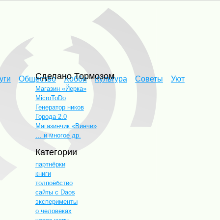
Сделано Тормозом
уги
Общество
Хобби
Культура
Советы
Уют
Магазин «Йерка»
MicroToDo
Генератор ников
Города 2.0
Магазинчик «Винчи»
… и многое др.
Категории
партнёрки
книги
толпоёбство
сайты с Daos
эксперименты
о человеках