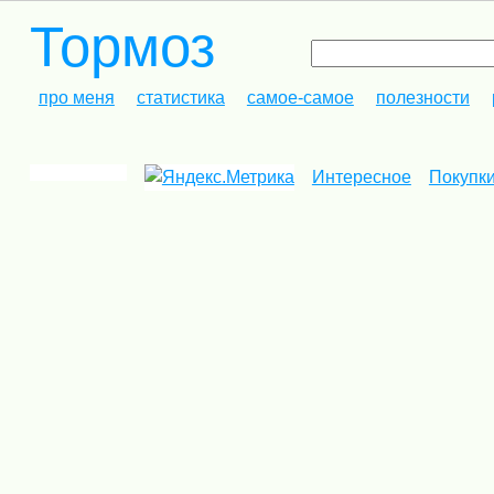
Тормоз
про меня
статистика
самое-самое
полезности
Интересное
Покупк