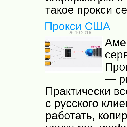
такое прокси се
Прокси США
26.10.2016
Аме
сер
Про
— p
Практически в
с русского клие
работать, копи