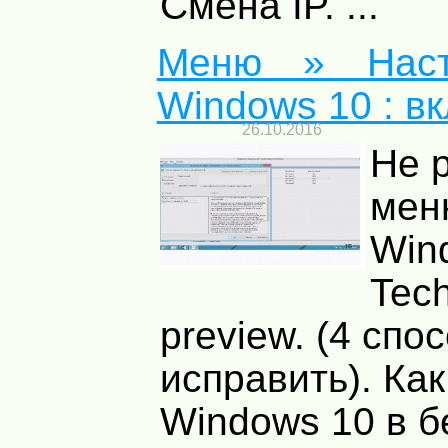
Смена IP. ...
Меню » Наст
Windows 10 : вк
26.10.2016
Не 
мен
Win
Tech
preview. (4 спо
исправить). Как
Windows 10 в 