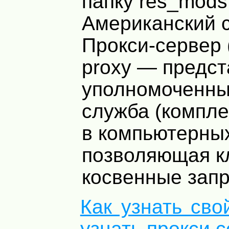
папку res_mods
Американский 
Прокси-сервер (
proxy — предст
уполномоченны
служба (компле
в компьютерных
позволяющая к
косвенные запр
Как узнать сво
узнать прокси 