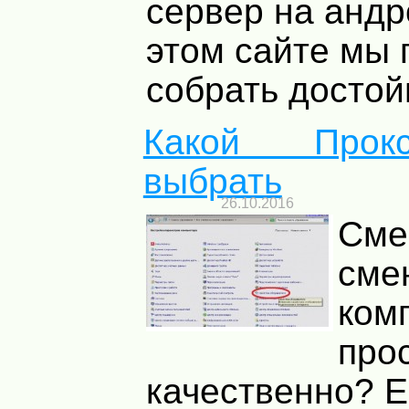
сервер на анд
этом сайте мы
собрать достойн
Какой Прок
выбрать
26.10.2016
Смен
сме
ком
про
качественно? E