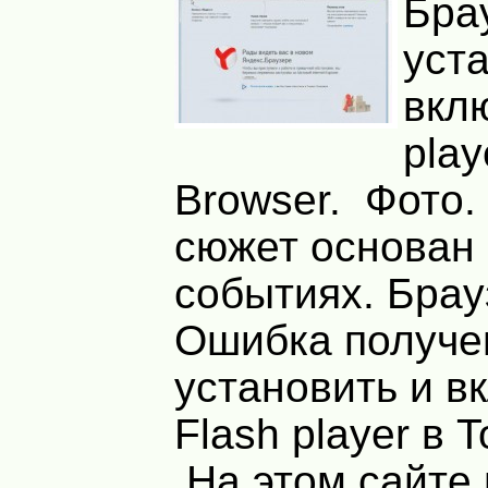
Бра
уст
вкл
play
Browser. Фото.
сюжет основан
событиях. Брау
Ошибка получе
установить и в
Flash player в T
На этом сайте