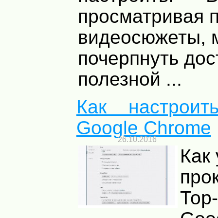
просматривая 
видеосюжеты, 
почерпнуть дос
полезной ...
Как настроит
Google Chrome
26.10.2016
Как
про
Тор