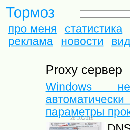
Тормоз
про меня
статистика
реклама
новости
ви
Proxy сервер
Windows н
автоматически
параметры прок
26.10.2016
DNS