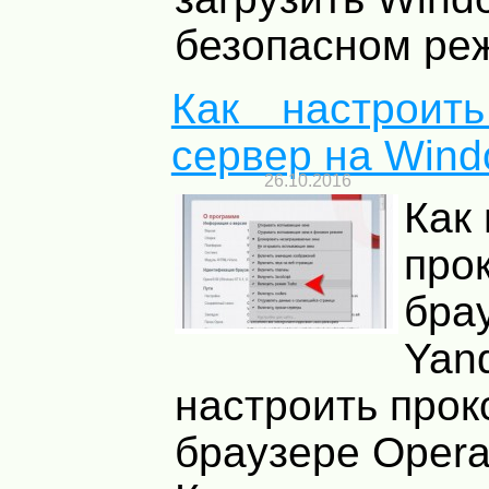
безопасном реж
Как настроит
сервер на Win
26.10.2016
Как
про
бра
Yan
настроить прок
браузере Opera