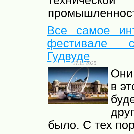
технической
промышленности
Все самое ин
фестивале с
Гудвуде
17.11.2025
Они
в эт
буде
друг
было. С тех пор