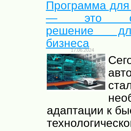
Программа для
— это сов
решение д
бизнеса
17.06.2024
Сег
авт
ста
нео
адаптации к б
технологическ