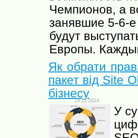
Чемпионов, а в
занявшие 5-6-е
будут выступат
Европы. Каждый 
Як обрати пра
пакет від Site 
бізнесу
14.12.2024
У с
циф
SEO