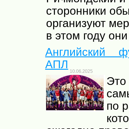
сторонники об
организуют мер
в этом году они 
Английский ф
АПЛ
10.06.2025
Это
сам
по р
кот