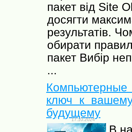
пакет від Site 
досягти макси
результатів. Ч
обирати прави
пакет Вибір не
...
Компьютерны
ключ к вашем
будущему
17.10.2024
В н