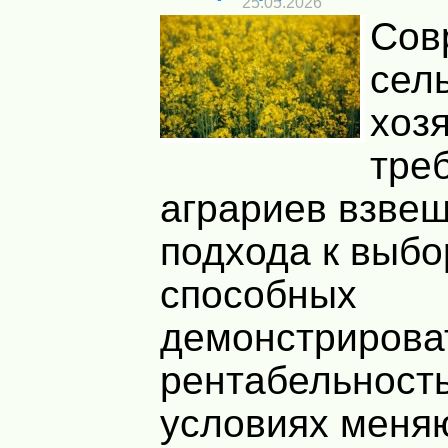
25.05.2026
Сов
сел
хоз
треб
аграриев взве
подхода к выбо
способных
демонстрирова
рентабельность
условиях меня