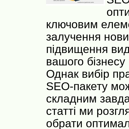
опти
ключовим елем
залучення нових
підвищення вид
вашого бізнесу 
Однак вибір пр
SEO-пакету мо
складним завда
статті ми розгл
обрати оптима