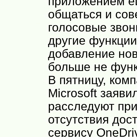
приложением е
общаться и со
голосовые звонк
другие функции,
добавление но
больше не фун
В пятницу, ком
Microsoft заяви
расследуют пр
отсутствия дос
сервису OneDriv