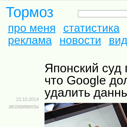
Тормоз
про меня
статистика
реклама
новости
ви
Японский суд постановил,
что Google д
удалить данн
22.10.2014
эксперименты