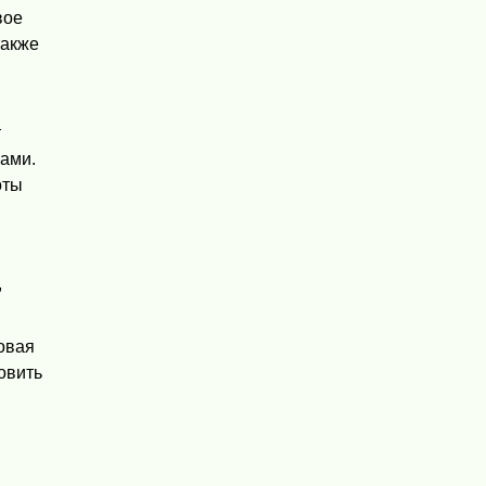
вое
также
т
ами.
оты
,
овая
новить