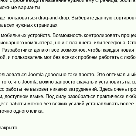
сной строке вводить название нужной ему страницы, Joomla
зможные варианты.
де пользоваться drag-and-drop. Выберите данную сортировк
а всех нужных страницах.
с мобильных устройств. Возможность контролировать проце
ционарного компьютера, но и с планшета, или телефона. Ст
о. Разработчики делают все возможное, чтобы каждая новая
й, и пользователь мог без всяких проблем работать с любо
Пользоваться Joomla довольно таки просто. Это оптимальны
того, что Joomla можно запросто скачать и установить на с
с работы не вызовет никаких затруднений. Здесь очень пр
м, доступном языке. Под силу разобраться практически люб
цесс работы можно без всяких усилий устанавливать более
точно одного клика.
закрыто.