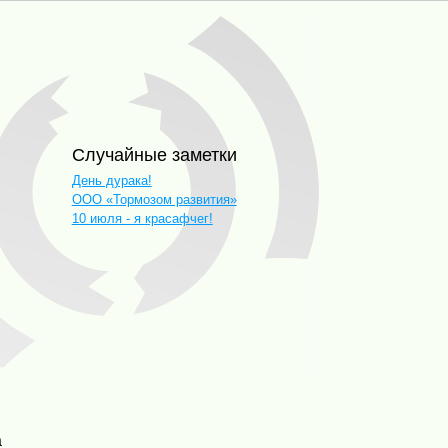
Случайные заметки
День дурака!
ООО «Тормозом развития»
10 июля - я красафчег!
а