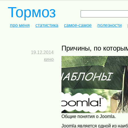
Тормоз
про меня
статистика
самое-самое
полезности
Причины, по которы
19.12.2014
кино
Общие понятия о Joomla.
Joomla является одной из наи