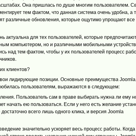
асштабах. Она пришлась по душе многим пользователем. С
ментирует тем фактом, что данная система очень удобна, а 
дят различные обновления, которые ощутимо упрощают все
ень актуальна для тех пользователей, которые предпочитаю
ьным компьютером, но и различными мобильными устройств
ись над тем фактом, чтобы у их пользователей процесс раб
чников.
оих клиентов?
 свои лидирующие позиции. Основные преимущества Joomla
олюбилась пользователям, выражаются в следующем:
ления. Пользователь сам в праве выбирать нужна ли ему н
чет начать ею пользоваться. Если у него есть желание уста
 достаточно всего лишь одного клика, и версия Joomla
введение значительно ускоряет весь процесс работы. Когда