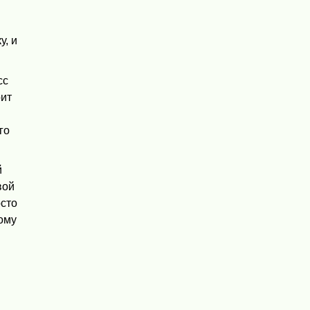
у, и
сс
оит
го
й
вой
осто
ому