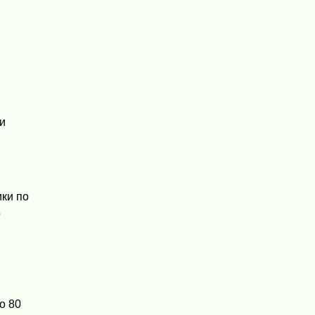
и
ики по
о
о 80