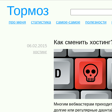
Тормоз
про меня
статистика
самое-самое
полезности
Как сменить хостинг
06.02.2015
хостинг
Многим вебмастерам приходитс
долгие или регулярные даунта