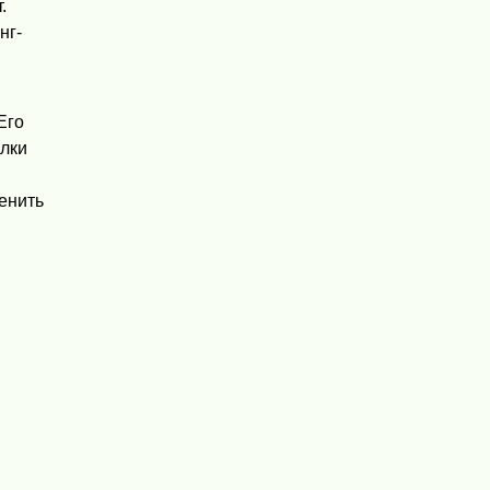
.
нг-
Его
ылки
енить