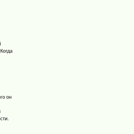
й
 Когда
го он
й
сти.