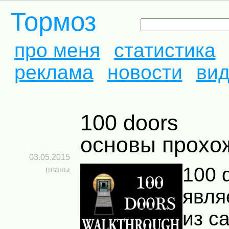
Тормоз
про меня
статистика
реклама
новости
ви
100 doors
основы прохо
03.05.2015
100 
планы
явля
из с