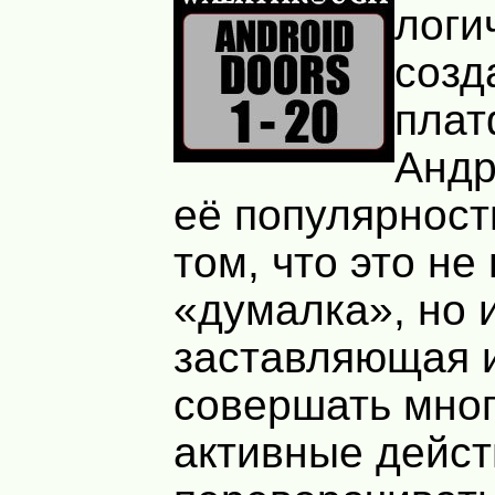
логи
созд
пла
Андр
её популярност
том, что это не
«думалка», но и
заставляющая 
совершать мно
активные дейст