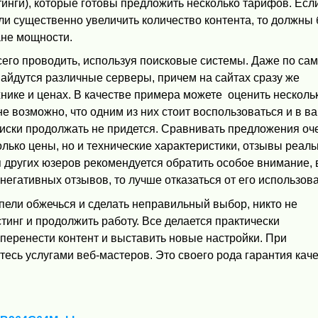
инги), которые готовы предложить несколько тарифов. Есл
ли существенно увеличить количество контента, то должны
ане мощности.
его проводить, используя поисковые системы. Даже по са
айдутся различные серверы, причем на сайтах сразу же
нике и ценах. В качестве примера можете оценить несколь
 возможно, что одним из них стоит воспользоваться и в в
оиски продолжать не придется. Сравнивать предложения оч
только цены, но и технические характеристики, отзывы реал
 других юзеров рекомендуется обратить особое внимание, 
негативных отзывов, то лучше отказаться от его использов
пели обжечься и сделать неправильный выбор, никто не
тинг и продолжить работу. Все делается практически
 перенести контент и выставить новые настройки. При
тесь услугами веб-мастеров. Это своего рода гарантия каче