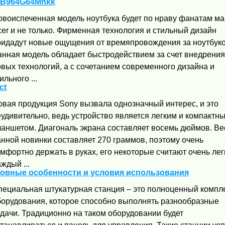
G-B964G64Mnkk
овоиспеченная модель ноутбука будет по нраву фанатам ма
er и не только. Фирменная технология и стильный дизайн
ридадут новые ощущения от времяпровождения за ноутбуко
анная модель обладает быстродействием за счет внедрения
вых технологий, а с сочетанием современного дизайна и
ильного ...
ct
овая продукция Sony вызвала однозначный интерес, и это
удивительно, ведь устройство является легким и компактн
ланшетом. Диагональ экрана составляет восемь дюймов. Ве
анной новинки составляет 270 граммов, поэтому очень
мфортно держать в руках, его некоторые считают очень лег
ждый ...
новные особенности и условия использования
пециальная штукатурная станция – это полноценный компл
борудования, которое способно выполнять разнообразные
адачи. Традиционно на таком оборудовании будет