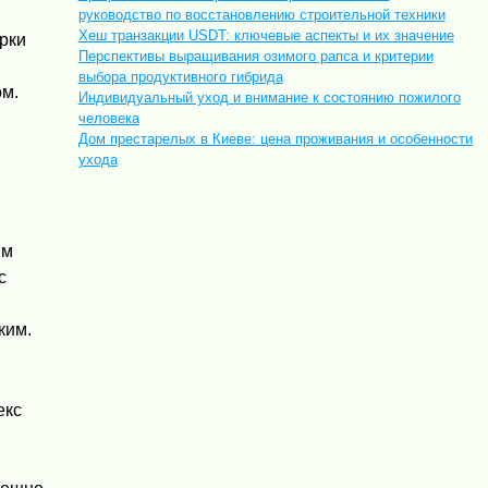
руководство по восстановлению строительной техники
Хеш транзакции USDT: ключевые аспекты и их значение
рки
Перспективы выращивания озимого рапса и критерии
выбора продуктивного гибрида
м.
Индивидуальный уход и внимание к состоянию пожилого
человека
Дом престарелых в Киеве: цена проживания и особенности
ухода
ым
с
ким.
екс