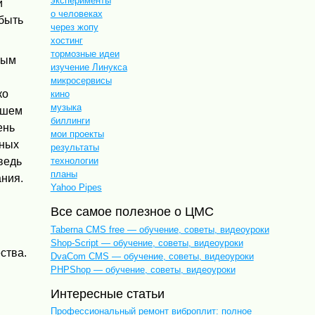
эксперименты
и
о человеках
 быть
через жопу
хостинг
тормозные идеи
мым
изучение Линукса
микросервисы
ко
кино
музыка
ашем
биллинги
ень
мои проекты
ьных
результаты
технологии
ведь
планы
ания.
Yahoo Pipes
Все самое полезное о ЦМС
Taberna CMS free — обучение, советы, видеоуроки
Shop-Script — обучение, советы, видеоуроки
ства.
DvaCom CMS — обучение, советы, видеоуроки
PHPShop — обучение, советы, видеоуроки
Интересные статьи
Профессиональный ремонт виброплит: полное