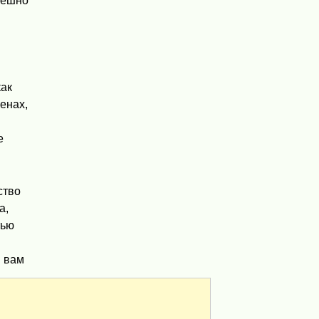
пешно
как
енах,
е
ство
а,
тью
я вам