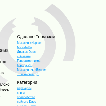
Сделано Тормозом
Магазин «Йерка»
MicroToDo
одимо
Движок Daos
«Визави»
Генератор ников
ынке
Города 2.0
Магазинчик «Винчи»
 на
… и многое др.
Категории
плохо
партнёрки
йтесь
книги
е
толпоёбство
сайты с Daos