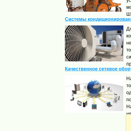
у
м
Шт
Системы кондиционировани
Д
к
н
т
с
пр
Качественное сетевое обо
Н
т
од
п
Н
не