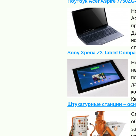
Ноутбук Acer Aspire 7750Z
Н
Ac
п
Д
но
ст
Sony Xperia Z3 Tablet Compa
Н
не
п
д
ко
Ка
Штукатурные станции – ос
С
о
з