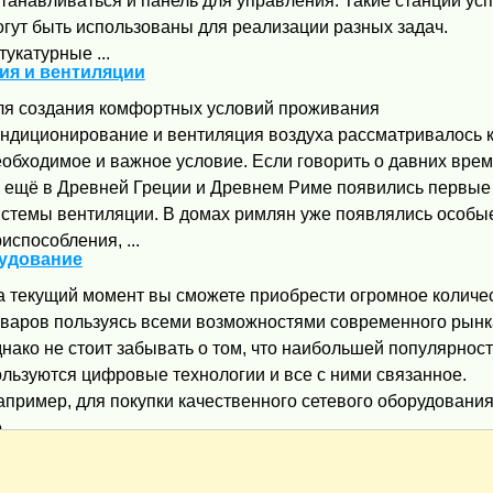
станавливаться и панель для управления. Такие станции ус
огут быть использованы для реализации разных задач.
укатурные ...
я и вентиляции
ля создания комфортных условий проживания
ондиционирование и вентиляция воздуха рассматривалось 
еобходимое и важное условие. Если говорить о давних врем
о ещё в Древней Греции и Древнем Риме появились первые
истемы вентиляции. В домах римлян уже появлялись особы
испособления, ...
рудование
а текущий момент вы сможете приобрести огромное количе
оваров пользуясь всеми возможностями современного рынк
нако не стоит забывать о том, что наибольшей популярнос
ользуются цифровые технологии и все с ними связанное.
апример, для покупки качественного сетевого оборудовани
 ...