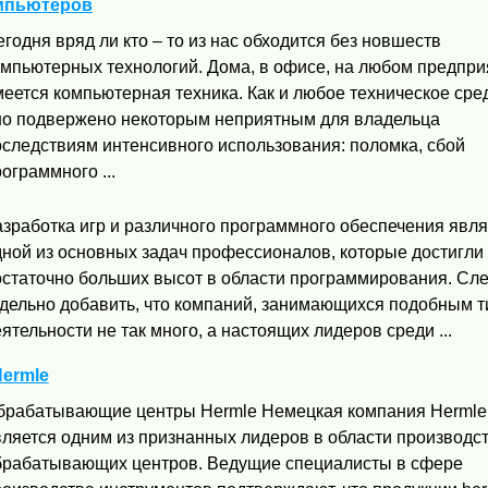
омпьютеров
годня вряд ли кто – то из нас обходится без новшеств
омпьютерных технологий. Дома, в офисе, на любом предпри
еется компьютерная техника. Как и любое техническое сре
но подвержено некоторым неприятным для владельца
оследствиям интенсивного использования: поломка, сбой
ограммного ...
азработка игр и различного программного обеспечения явля
дной из основных задач профессионалов, которые достигли
остаточно больших высот в области программирования. Сле
тдельно добавить, что компаний, занимающихся подобным 
ятельности не так много, а настоящих лидеров среди ...
ermle
брабатывающие центры Hermle Немецкая компания Hermle
вляется одним из признанных лидеров в области производс
брабатывающих центров. Ведущие специалисты в сфере