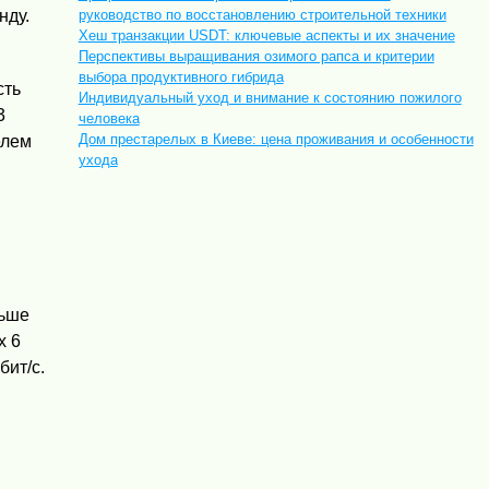
нду.
руководство по восстановлению строительной техники
Хеш транзакции USDT: ключевые аспекты и их значение
Перспективы выращивания озимого рапса и критерии
выбора продуктивного гибрида
сть
Индивидуальный уход и внимание к состоянию пожилого
3
человека
Дом престарелых в Киеве: цена проживания и особенности
елем
ухода
льше
х 6
бит/с.