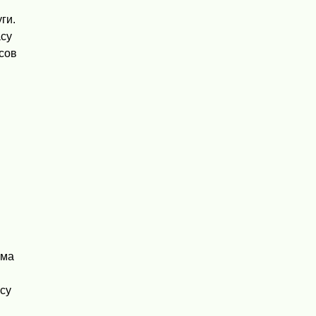
ги.
асу
асов
ома
су