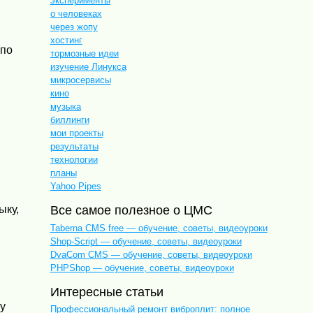
эксперименты
о человеках
через жопу
хостинг
 по
тормозные идеи
изучение Линукса
микросервисы
кино
музыка
биллинги
мои проекты
результаты
технологии
планы
Yahoo Pipes
ыку,
Все самое полезное о ЦМС
Taberna CMS free — обучение, советы, видеоуроки
Shop-Script — обучение, советы, видеоуроки
DvaCom CMS — обучение, советы, видеоуроки
PHPShop — обучение, советы, видеоуроки
Интересные статьи
ту
Профессиональный ремонт виброплит: полное