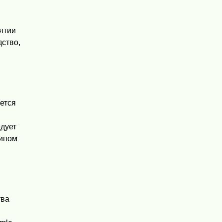
ятии
дство,
ется
дует
типом
тва