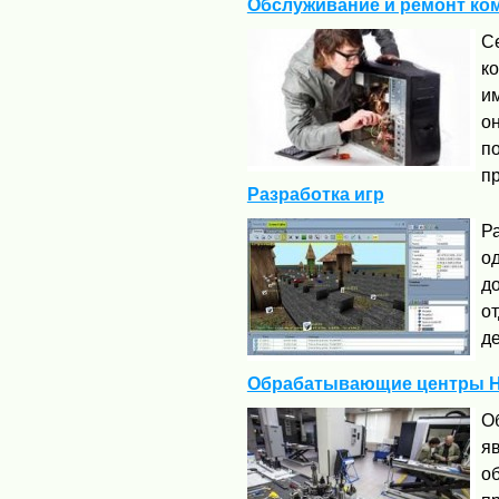
Обслуживание и ремонт к
Се
к
им
о
п
пр
Разработка игр
Р
о
д
о
де
Обрабатывающие центры H
О
я
о