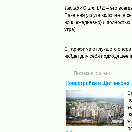
Тариф 4G или LTE
– это всегд
Пакетная услуга включает в се
ночи ежедневно) и полностью 
утра).
С тарифами от лучшего опера
найдет для себя подходящее п
Похожие статьи:
Новостройки в Щитниково
С
п
эк
ра
жи
пл