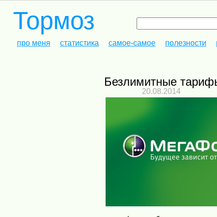
Тормоз
про меня
статистика
самое-самое
полезности
Безлимитные тариф
20.08.2014