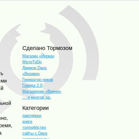
Сделано Тормозом
Магазин «Йерка»
MicroToDo
Движок Daos
ть
«Визави»
Генератор ников
ыми
Города 2.0
ый
Магазинчик «Винчи»
… и многое др.
льной
Категории
партнёрки
вно,
книги
ремя,
толпоёбство
а
сайты с Daos