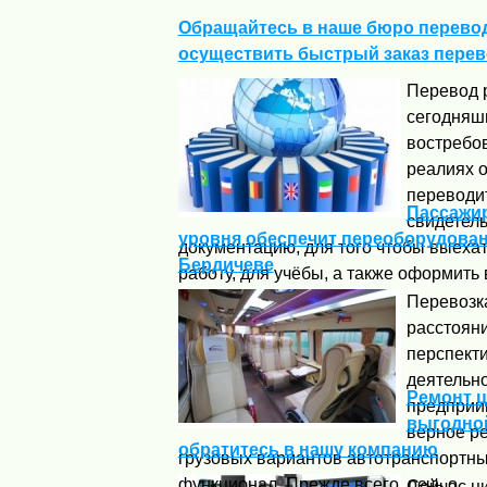
Обращайтесь в наше бюро перевод
осуществить быстрый заказ перев
Перевод 
сегодняшн
востребов
реалиях 
переводит
Пассажир
свидетель
уровня обеспечит переоборудован
документацию, для того чтобы выехат
Бердичеве
работу, для учёбы, а также оформить в
Перевозк
расстояни
перспект
деятельн
Ремонт ц
предприи
выгодной
верное р
обратитесь в нашу компанию
грузовых вариантов автотранспортны
функционал. Прежде всего, речь о ...
Сейчас ц