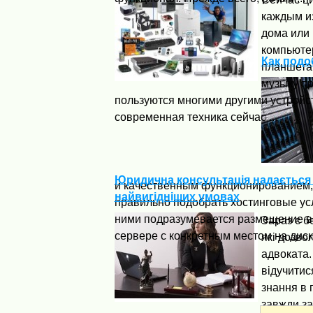
каждым из
дома или 
компьюте
Как подо
планшетам
музыку п
пользуются многими другими устройс
современная техника сейчас ...
Юридична консультація надається 
и качественным функционированием,
найвигідніших умовах
правильно подобрать хостинговые услу
ними подразумевается размещение в
Зараз є бе
сервере с конкретным местом на диске.
які дозво
адвоката.
відучитис
знання в 
завжди за