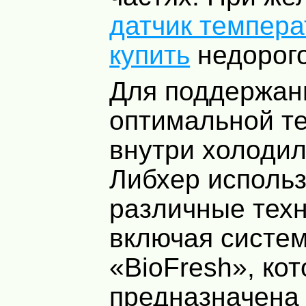
датчик темпер
купить
недорого
Для поддержан
оптимальной т
внутри холоди
Либхер использ
различные техн
включая систе
«BioFresh», ко
предназначена