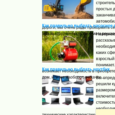
строитель
простых 
заканчив
автомоби
Как правильно выбрать насосное
дороги, мы очень рады прокормить с
экскаваторами-погрузчиками и решаем
Наверное
рассказыв
необходи
каких сфе
взрослый 
понимает.
Как правильно выбрать ноутбук
возникает необходимость в приобрет
дом, или же наоборот, выкачки ...
Вы опреде
решили к
размером 
включите
стоимость
необходим
технические характеристики нужно 