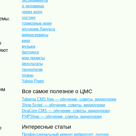
эксперименты
о человеках
через жопу
хостинг
емы.
тормозные идеи
изучение Линукса
микросервисы
кино
к
музыка
ияют
биллинги
е
мои проекты
результаты
технологии
планы
Yahoo Pipes
жим
Все самое полезное о ЦМС
Taberna CMS free — обучение, советы, видеоуроки
Shop-Script — обучение, советы, видеоуроки
DvaCom CMS — обучение, советы, видеоуроки
PHPShop — обучение, советы, видеоуроки
Интересные статьи
е
Профессиональный ремонт виброплит: полное
я