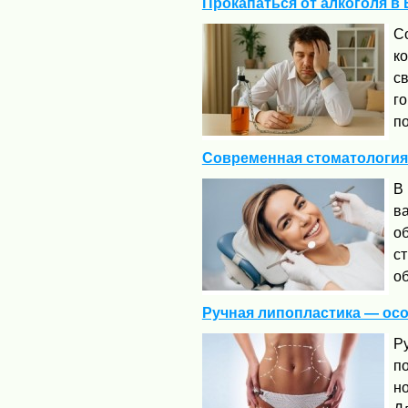
Прокапаться от алкоголя 
С
к
с
г
по
Современная стоматология 
В 
в
об
с
об
Ручная липопластика — ос
Р
по
но