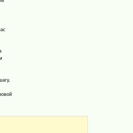
нг
нас
а
м
шагу,
ровой