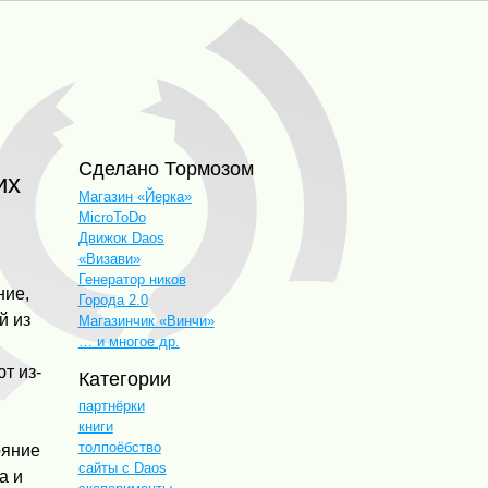
Сделано Тормозом
Магазин «Йерка»
MicroToDo
Движок Daos
«Визави»
Генератор ников
ние,
Города 2.0
й из
Магазинчик «Винчи»
… и многое др.
т из-
Категории
партнёрки
книги
толпоёбство
ояние
сайты с Daos
а и