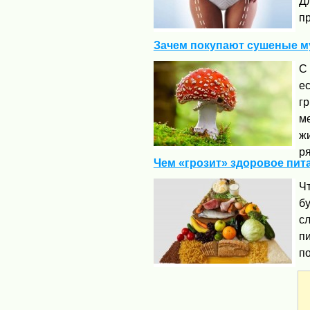
Дл
пр
Зачем покупают сушеные 
С
ес
гр
ме
ж
ря
Чем «грозит» здоровое пит
Чт
б
с
п
по