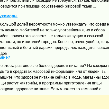
я липопластики липосакция не требуется, так как липофили
оводится при помощи собственной жировой ткани ...
мухоморы
 большой долей вероятности можно утверждать, что среди 
ть немало любителей не только употребления, но и сбора
ибов, причем это касается не только живущих в сельской
стности, но и жителей городов. Конечно, очень удобно, когд
ивописный и богатый дарами природы лес находится совсе
дом, ...
ание?
о это за разговоры о более здоровом питании? На каждом 
удь то в средствах массовой информации или от людей, вы
лышите, что здоровое питание сейчас в моде. Магазины здо
ищи растут как грибы, а программы приготовления пищи
ощряют здоровое питание. Есть множество кампаний с ...