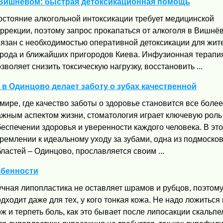
в Вишнёвом: быстрая детоксикационная помощь
остояние алкогольной интоксикации требует медицинской
оррекции, поэтому запрос прокапаться от алкоголя в Вишнё
вязан с необходимостью оперативной детоксикации для жит
орода и ближайших пригородов Киева. Инфузионная терапи
зволяет снизить токсическую нагрузку, восстановить ...
в Одинцово делает заботу о зубах качественной
мире, где качество заботы о здоровье становится все более
ажным аспектом жизни, стоматология играет ключевую роль
еспечении здоровья и уверенности каждого человека. В эт
тремлении к идеальному уходу за зубами, одна из подмоско
ластей – Одинцово, прославляется своим ...
обенности
учная липопластика не оставляет шрамов и рубцов, поэтом
дходит даже для тех, у кого тонкая кожа. Не надо ложиться
ж и терпеть боль, как это бывает после липосакции скальпе