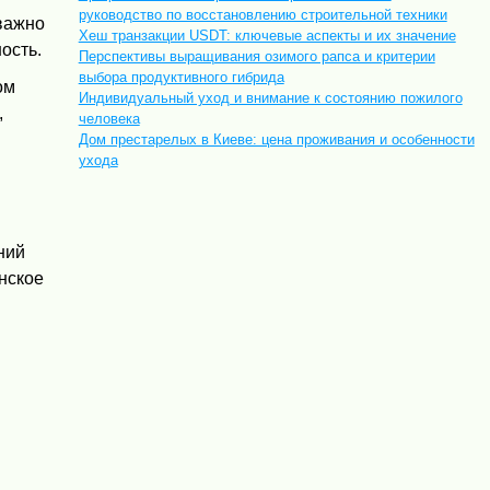
руководство по восстановлению строительной техники
 важно
Хеш транзакции USDT: ключевые аспекты и их значение
ость.
Перспективы выращивания озимого рапса и критерии
выбора продуктивного гибрида
ом
Индивидуальный уход и внимание к состоянию пожилого
,
человека
Дом престарелых в Киеве: цена проживания и особенности
ухода
ний
нское