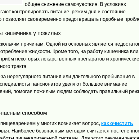
общее снижение самочувствия. В условиях
гают контролировать питание, режим дня и состояние
о позволяет своевременно предотвращать подобные пробл
ы кишечника у пожилых
скольким причинам. Одной из основных является недостато
потребление жидкости. Кроме того, на работу кишечника вл
приём некоторых лекарственных препаратов и хронически
ого тракта.
-за нерегулярного питания или длительного пребывания в
 специалисты пансионатов уделяют большое внимание
ояний, помогая пожилым людям соблюдать правильный ре
зопасным способом
 пищеварением у многих возникает вопрос,
как очистить
овья. Наиболее безопасным методом считается постепенно
аботы пищеварительной системы. Для этого рекомендуетс