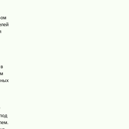
вом
елей
я
 в
ом
вных
у
 под
лем.