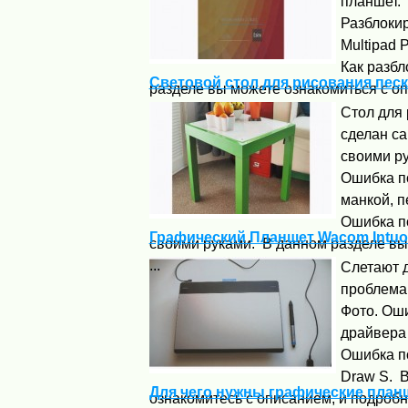
планшет.
Разблокир
Multipad
Как разбл
Световой стол для рисования пес
разделе вы можете ознакомиться с оп
Стол для 
сделан са
своими ру
Ошибка п
манкой, п
Ошибка п
Графический Планшет Wacom Intuo
своими руками. В данном разделе вы
...
Слетают 
проблема!
Фото. Ош
драйвера
Ошибка п
Draw S. В
Для чего нужны графические пла
ознакомитесь с описанием, и подроб