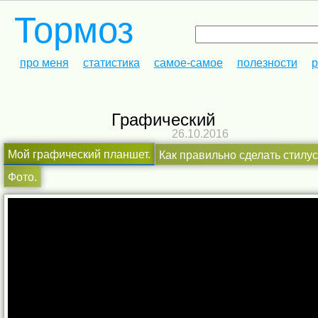
Тормоз
про меня
статистика
самое-самое
полезности
р
Графический
26.10.2016
Мой графический планшет.
Как правильно сделать стилу
Фото.