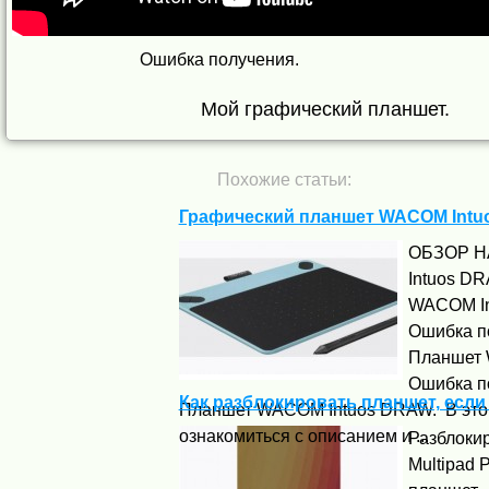
Ошибка получения.
Мой графический планшет.
Похожие статьи:
Графический планшет WACOM Intu
ОБЗОР Н
Intuos D
WACOM In
Ошибка п
Планшет 
Ошибка п
Как разблокировать планшет, есл
Планшет WACOM Intuos DRAW. В это
ознакомиться с описанием и ...
Разблокир
Multipad 