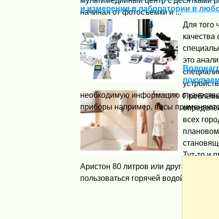
мультимедийный центр с десятками 
и измерения в лаборатории в люб
начиная от фотосъемки и ...
Для того 
качества 
специаль
это анал
Водонагр
специали
покупае
устройств
необходимую информацию о качестве
Проблемы
приборы например, весы применяются
определе
всех горо
плановом
становящ
Тут-то и 
Аристон 80 литров или другой анало
пользоваться горячей водой, ...