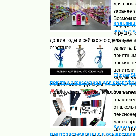
для своег
заранее з
Возможно,
Кальяны 
сюрприз и
знать о 
игрушку, 
долгие годы и сейчас это сделать не 
Сегодня к
огромное ...
удивить. 
приятным
времяпре
ценители 
Clicker.S
задумыва
покупки аксессуаров для смартфо
практичного и функционального устр
пользования. Поэтому мировой рынок 
Мы живем
практичес
от школьн
пенсионер
давно пре
Купите л
связи. По
в интернет-магазине и осуществл