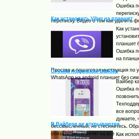
Ошибка по
переписку
Как установить Viber на планшет
переписку. Видео о том как удалить ф
Как устан
установит
планшет б
Ошибка по
на планш
Простая и пошаговая инструкция по ус
Служба поддержки Вайбер
WhatsApp на android планшет без симк
Вайбер ка
Ошибка п
позвонить
Техподде
все вопро
думаете, 
В Вайбере не открываются
бессмысленный, не стесняйтесь. Обр
обязательно ответят на все ...
Как испол