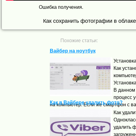
Ошибка получения.
Как сохранить фотографии в облаке
Похожие статьи:
Вайбер на ноутбук
Установка
Как устан
компьюте
Установка
В данном
процесс у
Как в Вайбере удалить фото?
на компьютер. Если же смартфон с вам
Как удали
Однокласс
удалить ф
загружен