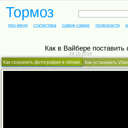
Тормоз
про меня
статистика
самое-самое
полезности
р
Как в Вайбере поставить
28.10.2016
Как сохранить фотографии в облаке.
Как установить Vibe