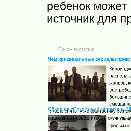
ребенок может
источник для п
Похожие статьи:
Чем криминальные сериалы привл
Киноинду
располаг
жанров, к
востребов
большинс
смешанны
Обзор на «Секретный гарнизон» 20
тяжело снять ту же фантастику без э
иначе кино превратиться в скучную кар
Пожалуй, 
фильм не 