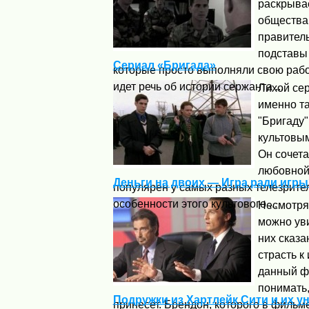
раскрыва
общества 
правитель
подставы
Сериал «Бригада»
которые просто выполняли свою рабо
идет речь об истории сержанта ...
Лихой сер
именно т
"Бригаду"
культовы
Он сочета
любовной 
Деньги на двоих — Игра ради игры
популярен у самых разных телезрите
особенности этого культового ...
Несмотря 
можно уви
них сказа
страсть к 
данный ф
понимать,
Подружки из Хартлейк Сити и их у
принесет. Брендон, которого в фильм