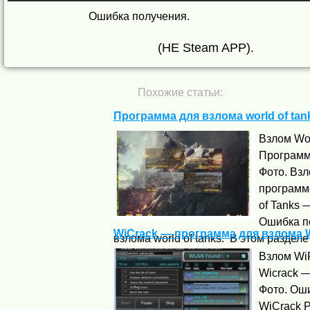
Ошибка получения.
(НЕ Steam APP).
Похожие статьи:
Программа для взлома world of tan
Взлом Wor
Программа
Фото. Взло
программо
of Tanks 
Ошибка п
WiCrack — программа для взлома Wi
взлома world of tanks. В этом разделе
Взлом WiF
Wicrack —
Фото. Оши
WiCrack 