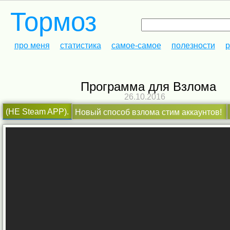
Тормоз
про меня
статистика
самое-самое
полезности
р
Программа для Взлома
26.10.2016
(НЕ Steam APP).
Новый способ взлома стим аккаунтов!