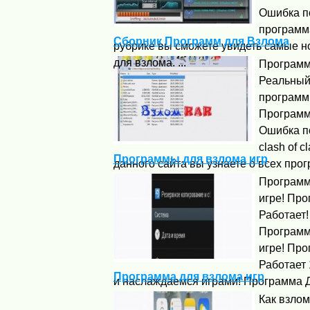
Ошибка п
программа
Сборник Программ для Взлома
рубрике вы сможете увидеть самые 
для взлома. ...
Программ
Реальный 
программ
Программ
Ошибка п
clash of 
Программы для взлома игр
данного сайта вы узнаете о всех про
Программ
игре! Про
Работает!
Программ
игре! Про
Работает
Программа для взлома игр
и наслаждаемся играми! Программа Дл
Как взлом