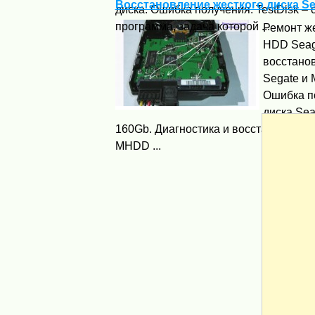
Восстановление жесткого диска Se
диска. Ошибка получения. TestDisk –
программа, задача которой ...
Ремонт же
HDD Seag
восстано
Segate и
Ошибка п
диска Se
160Gb. Диагностика и восстановлен
MHDD ...