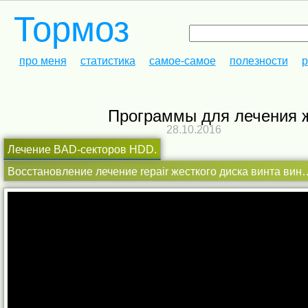
Тормоз
про меня
статистика
самое-самое
полезности
р
Программы для лечения 
28.10.2016
Лечение BAD-секторов HDD.
Восстановление лечение repair жесткого диска винта в