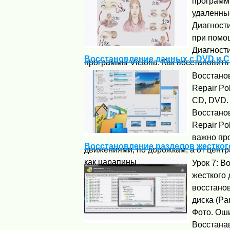
программы
удаленны
Диагност
при помощ
Диагност
Восстановление данных с DVD и C
программы Victoria. Как восстановить
Восстано
Repair Po
CD, DVD.
Восстано
Repair Po
важно пр
Восстановление разделов жестког
движениями, по дорожкам, а от центра
как царапины ...
Урок 7: 
жесткого 
восстано
диска (Pa
Фото. Оши
Восстана