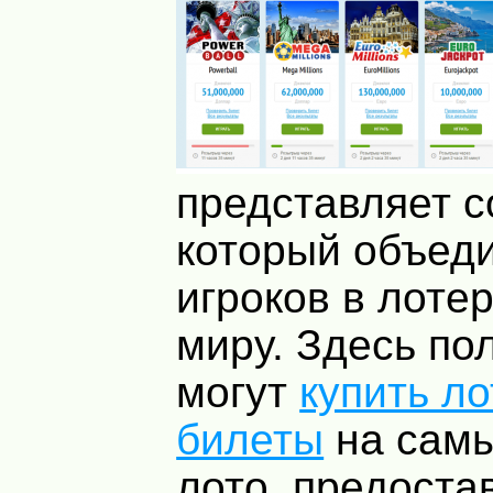
представляет с
который объед
игроков в лоте
миру. Здесь по
могут
купить л
билеты
на сам
лото, предост