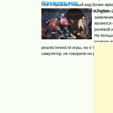
Определяем жанр
Они открывают новый вид более ярког
Особенности подвижных игр Любая ..
Kingdom C
заявлени
является
ролевой и
Не больше
конечно ж
реалистичности игры, но о том, что э
симулятор, не говорили ни разу. ...