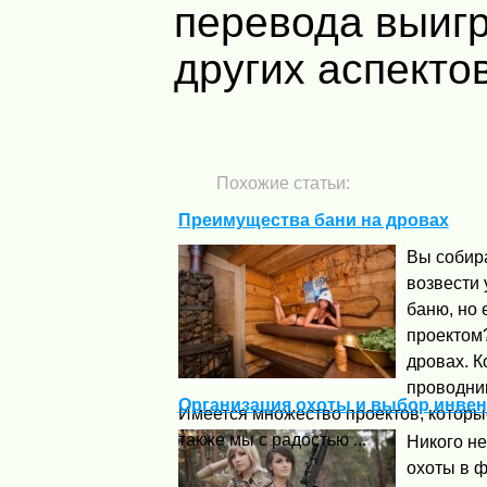
перевода выиг
других аспектов
Похожие статьи:
Преимущества бани на дровах
Вы собир
возвести 
баню, но 
проектом
дровах. К
проводни
Организация охоты и выбор инвен
Имеется множество проектов, которы
также мы с радостью ...
Никого не
охоты в 