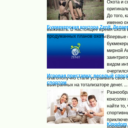
Охота и с
оригинал
До того, 
именно о
Букмекерская контора Zenit. Делае
выживать. В настоящее время охота 
продуманных планов охоты, ...
Впервые 
букмекеры
мирной А
заинтриг
видом инт
очертился
Игровая приставка: веселый спос
благополучно стали устраивать свое 
спортом
выигранных на тотализаторе денег. ...
Разнообр
консолях 
найти то,
спортивн
приключе
Kingdom 
хорошим 