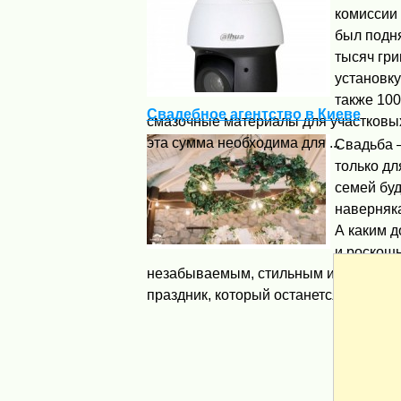
комиссии
был подн
тысяч гри
установку
также 100
Свадебное агентство в Киеве
смазочные материалы для участковых
эта сумма необходима для ...
Свадьба 
только дл
семей бу
наверняк
А каким 
и роскош
незабываемым, стильным и оригина
праздник, который останется в вашей 