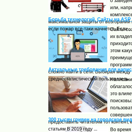
о заведен
или, нап
комплекс
Борьба технологий. Сайты на ASP
максимальной защиты от возгораний 
если пожар все-таки начнется. Если ..
Сайты соз
их владел
приходитс
этом как
преимущес
программ
Актуальные требования для написа
сложно найти в сети. Выбирая между
среднестатистический пользователь ..
Написание
облагало
это влияе
поисковых
пользова
совершен
300 тысяч гривен на городское в
предоставить читателям тот контент, 
статьям В 2019 году ...
Во время