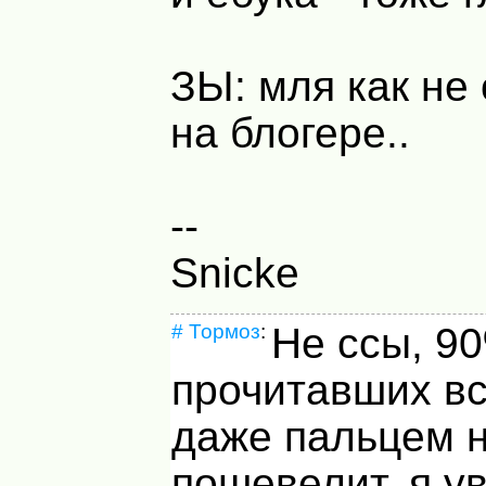
ЗЫ: мля как не 
на блогере..
--
Snicke
#
Тормоз
:
Не ссы, 9
прочитавших вс
даже пальцем 
пошевелит, я у