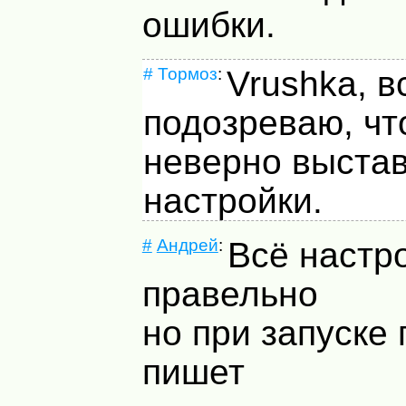
ошибки.
#
Тормоз
:
Vrushka, в
подозреваю, чт
неверно выста
настройки.
#
Андрей
:
Всё настр
правельно
но при запуске
пишет