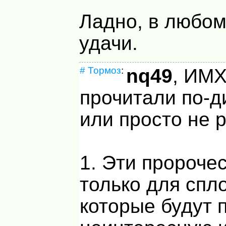
Ладно, в любом
удачи.
#
Тормоз
:
nq49
, ИМ
прочитали по-д
или просто не 
1. Эти пророче
только для спл
которые будут 