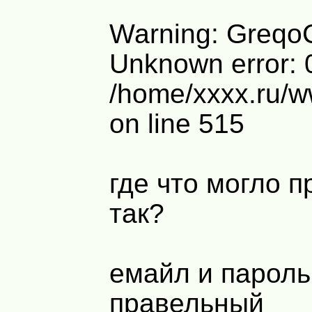
Warning: GreqoCl
Unknown error: 0
/home/xxxx.ru/w
on line 515
где что могло п
так?
емайл и пароль
правельный