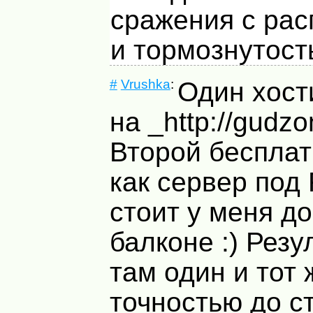
сражения с рас
и тормознутост
#
Vrushka
:
Один хост
на _http://gudzo
Второй бесплат
как сервер под
стоит у меня д
балконе :) Резу
там один и тот 
точностью до с