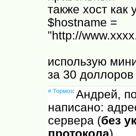
также хост как
$hostname =
"http://www.xxxx.
использую мини
за 30 доллоров
#
Тормоз
:
Андрей, по
написано: адре
сервера (
без у
протокола
).