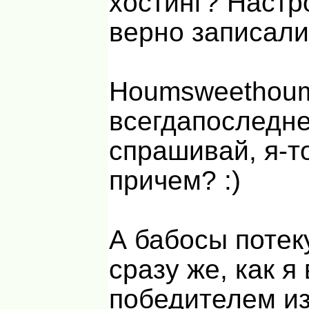
хостинг? Настр
верно записал
Houmsweethoum,
всегдапоследне
спрашивай, я-т
причем? :)
А бабосы потек
сразу же, как я
победителем из