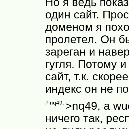
Но я ведь пока
один сайт. Прос
доменом я пох
пролетел. Он б
зареган и наве
гугля. Потому и
сайт, т.к. скоре
индекс он не по
#
nq49:
>nq49, а wu
ничего так, рес