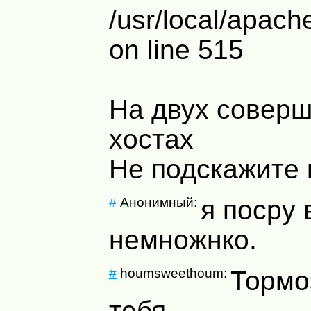
/usr/local/apach
on line 515
На двух совер
хостах
Не подскажите 
#
Анонимный:
я посру 
немножнко.
#
houmsweethoum:
Тормо
тебя,