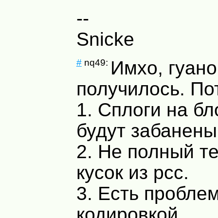
--
Snicke
#
nq49:
Имхо, гуано
получилось. По
1. Сплоги на бл
будут забанены,
2. Не полный те
кусок из рсс.
3. Есть пробле
кодировкой...