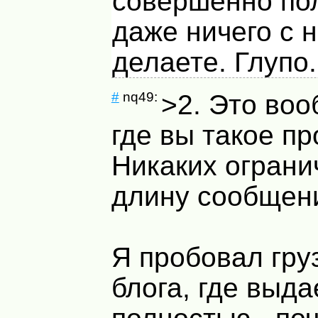
совершенно по
даже ничего с 
делаете. Глупо.
#
nq49:
>2. Это воо
где вы такое п
Никаких ограни
длину сообщени
Я пробовал груз
блога, где выда