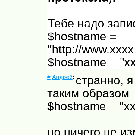
Тебе надо запи
$hostname =
"http://www.xxxx.
$hostname = "xx
#
Андрей
:
странно, я
таким образом
$hostname = "xxx
но ничего не и