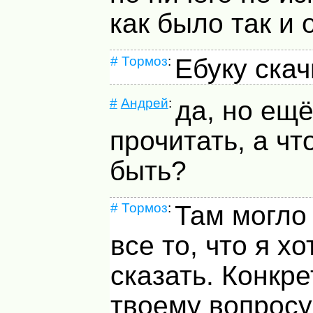
как было так и 
#
Тормоз
:
Ебуку ска
#
Андрей
:
да, но ещё
прочитать, а чт
быть?
#
Тормоз
:
Там могло 
все то, что я х
сказать. Конкре
твоему вопросу: