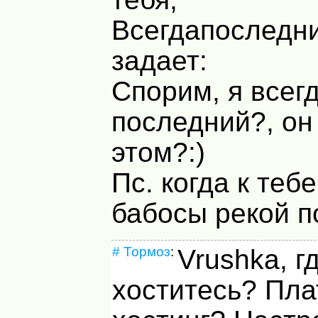
Всегдапоследни
задает:
Спорим, я всег
последний?, он
этом?:)
Пс. когда к теб
бабосы рекой по
#
Тормоз
:
Vrushka, г
хоститесь? Пл