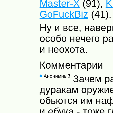
Master-X
(91),
K
GoFuckBiz
(41).
Ну и все, наве
особо нечего р
и неохота.
Комментарии
#
Анонимный:
Зачем р
дуракам оружие
обьются им наф
и ебука - тоже г