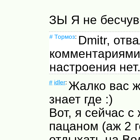
ЗЫ Я не бесчув
#
Тормоз
:
Dmitr, отв
комментариями.
настроения нет
#
idler
:
Жалко вас 
знает где :)
Вот, я сейчас с
пацаном (аж 2 г
отдыхать на Вол