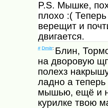
P.S. Мышке, по
плохо :( Теперь
верещит и почт
двигается.
#
Dmitr
:
Блин, Тормо
на дворовую щпа
полехз накрышу.
ладно а теперь
мышью, ещё и 
курилке твою ма