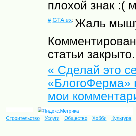
плохой знак :( м
#
GTAlex
:
Жаль мышу
Комментирован
статьи закрыто.
« Сделай это с
«БлогоФерма» 
мои комментар
Строительство
Услуги
Общество
Хобби
Культура