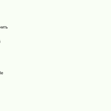
нить
й
le