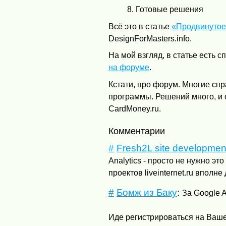
Готовые решения
Всё это в статье
«Продвинутое 
DesignForMasters.info.
На мой взгляд, в статье есть 
на форуме
.
Кстати, про форум. Многие сп
программы. Решений много, и 
CardMoney.ru.
Комментарии
#
Fresh2L site developmen
Analytics - просто не нужно э
проектов liveinternet.ru вполне
#
Бомж из Баку
:
За Google A
Иде регистрироваться на Ваше