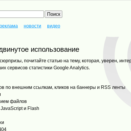
реклама
новости
видео
продвинутое использование
сюрпризы, почитайте статью на тему, которая, уверен, инте
их сервисов статистики Google Analytics.
в по внешним ссылкам, кликов на баннеры и
RSS
ленты
и
анием файлов
avaScript и Flash
и
жи
404