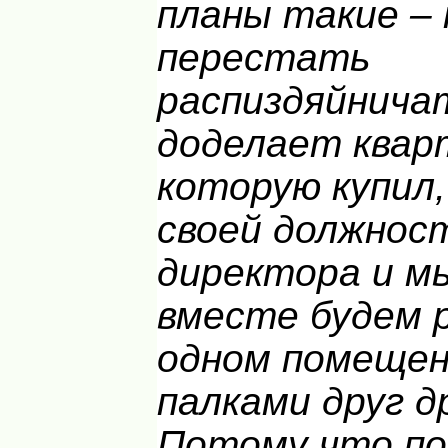
планы такие – 
перестать
распиздяйничат
доделает квар
которую купил,
своей должност
директора и мы
вместе будем 
одном помещен
палками друг д
Потому что п