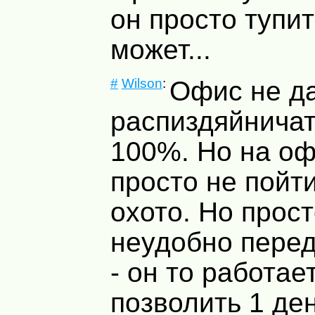
он просто тупи
может...
#
Wilson
:
Офис не д
распиздяйничать
100%. Но на о
просто не пойти
охото. Но прост
неудобно пере
- он то работае
позволить 1 ден