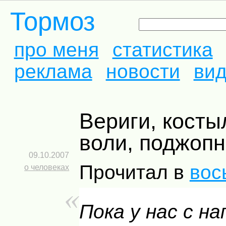
Тормоз
про меня
статистика
реклама
новости
ви
Вериги, костыли для
воли, поджопн
09.10.2007
Прочитал в
вос
о человеках
Пока у нас с н