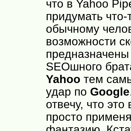
что в Yahoo Pi
придумать что-
обычному челов
возможности с
предназначены 
SEOшного брата
Yahoo
тем сам
удар по
Google
отвечу, что это
просто применя
фантазию. Кста