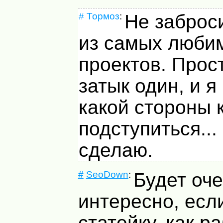
#
Тормоз
:
Не заброси
из самых люби
проектов. Прос
затык один, и я
какой стороны 
подступиться..
сделаю.
#
SeoDown
:
Будет оч
интересно, ес
статейку, как р