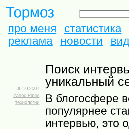
Тормоз
про меня
статистика
реклама
новости
ви
Поиск интервью —
уникальный се
30.10.2007
В блогосфере в
Yahoo Pipes
технологии
популярнее ста
интервью, это о