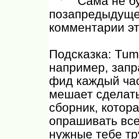
Сама не бу
позапредыдущ
комментарии эт
Подсказка: Tumb
например, зап
фид каждый час
мешает сделать
сборник, котор
опрашивать все
нужные тебе тр