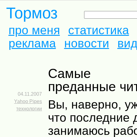
Тормоз
про меня
статистика
реклама
новости
ви
Самые
преданные чи
04.11.2007
Вы, наверно, у
Yahoo Pipes
технологии
что последние 
занимаюсь рабо