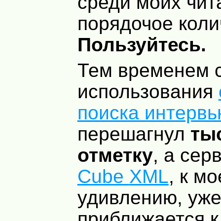
среди моих чит
порядочое коли
Пользуйтесь.
Тем временем 
использования
поиска интервь
перешагнул
ты
отметку
, а сер
Cube
XML
, к м
удивлению, уж
приближается 