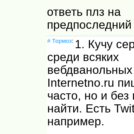
ответь плз на
предпоследний о
#
Тормоз
:
1. Кучу се
среди всяких
вебдванольных 
Internetno.ru п
часто, но и без
найти. Есть Twit
например.