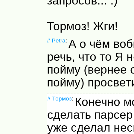
запросов... :)
Тормоз! Жги!
#
Petra
:
А о чём во
речь, что то Я 
пойму (вернее 
пойму) просвет
#
Тормоз
:
Конечно м
сделать парсер
уже сделал неск