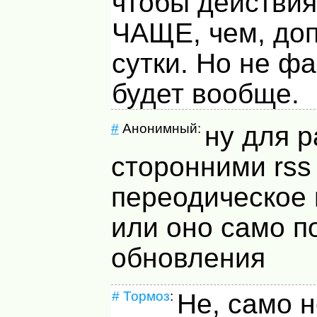
чтобы действи
ЧАЩЕ, чем, доп
сутки. Но не фа
будет вообще.
#
Анонимный:
ну для р
сторонними rss
переодическое 
или оно само п
обновления
#
Тормоз
:
Не, само н