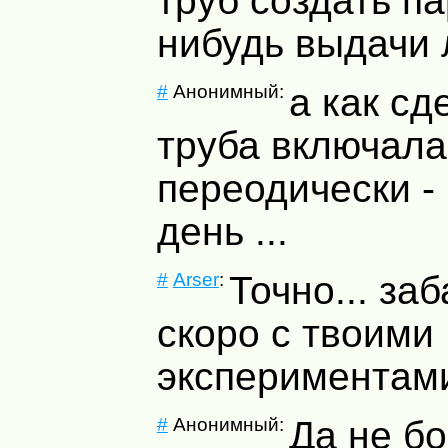
труб создать п
нибудь выдачи 
#
Анонимный:
а как сд
труба включала
переодически -
день ...
#
Arser
:
Точно... за
скоро с твоими
экспериментами
#
Анонимный:
Да не бо