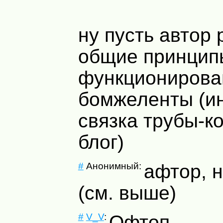
ну пусть автор
общие принцип
функционирова
бомжеленты (и
связка трубы-к
блог)
#
Анонимный:
афтор, н
(см. выше)
#
V_V
:
Офтоп.