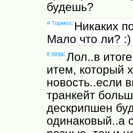
будешь?
#
Тормоз
:
Никаких по
Мало что ли? :)
#
ninja
:
Лол..в итог
итем, который 
новость..если 
транкейт больш
дескрипшен буд
одинаковый..а 