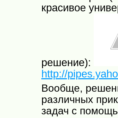
красивое унив
решение):
http://pipes.yah
Вообще, решен
различных при
задач с помощ