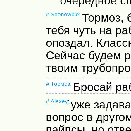
очередное с
#
Seonewbie
:
Тормоз, 
тебя чуть на ра
опоздал. Класс
Сейчас будем р
твоим трубопро
#
Тормоз
:
Бросай раб
#
Alexey
:
уже задава
вопрос в другом
пайпсы, но отве