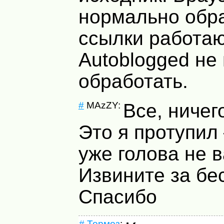
нормально обр
ссылки работают
Autoblogged не
обработать.
#
MAzZY:
Все, ничег
Это я протупил 
уже голова не в
Извините за бе
Спасибо
#
Тормоз
: