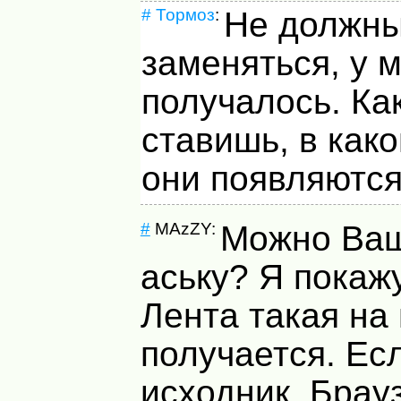
#
Тормоз
:
Не должн
заменяться, у 
получалось. Ка
ставишь, в как
они появляютс
#
MAzZY:
Можно Ваш
аську? Я покажу
Лента такая на
получается. Ес
исходник. Брау