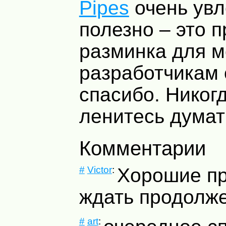
Pipes
очень увл
полезно – это 
разминка для мо
разработчикам
спасибо. Никог
ленитесь думат
Комментарии
#
Victor
:
Хорошие пр
ждать продолже
#
art
: