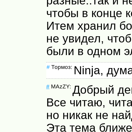
разные..так и н
чтобы в конце 
Итем хранил бо
не увидел, чтоб
были в одном э
#
Тормоз:
Ninja, дум
#
MAzZY:
Добрый де
Все читаю, чит
но никак не най
Эта тема ближе