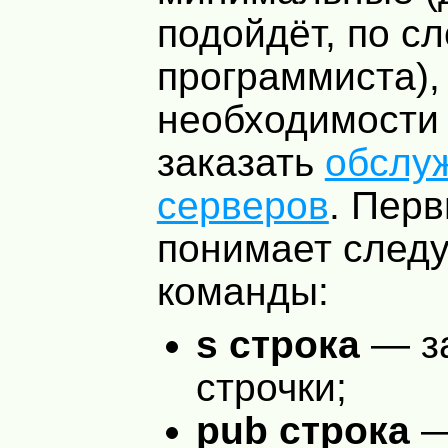
подойдёт, по с
программиста),
необходимости
заказать
обслу
серверов
. Пер
понимает след
команды:
s строка
— з
строчки;
pub строка
—