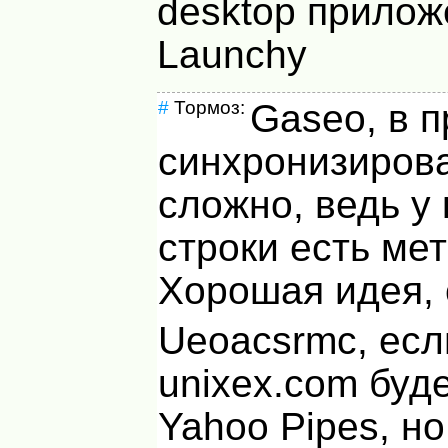
desktop прилож
Launchy
#
Тормоз:
Gaseo, в п
синхронизирова
сложно, ведь у
строки есть ме
Хорошая идея, 
Ueoacsrmc, есл
unixex.com буде
Yahoo Pipes, н