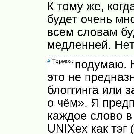
К тому же, ког
будет очень мно
всем словам бу
медленней. Не
#
Тормоз:
подумаю. 
это не предназ
блоггинга или 
о чём». Я пред
каждое слово в
UNIX
ex как тэг