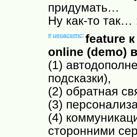
придумать…
Ну как-то так… 
#
ueoacsrmc
:
featurе 
online (demo) 
(1) автодополне
подсказки),
(2) обратная св
(3) персонализ
(4) коммуникац
сторонними се