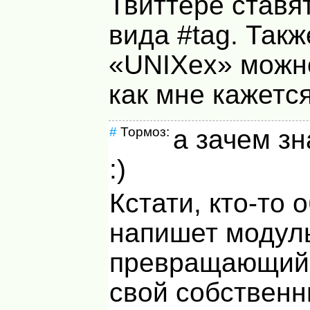
Твиттере ставя
вида #tag. Такж
«UNIXex» можно
как мне кажется
#
Тормоз:
а зачем з
:)
Кстати, кто-то 
напишет модул
превращающи
свой собствен