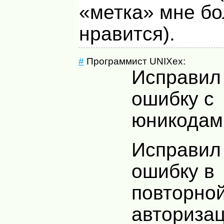
«метка» мне б
нравится).
#
Программист UNIXex:
Исправил
ошибку с
юникодам
Исправил
ошибку в
повторно
авториза