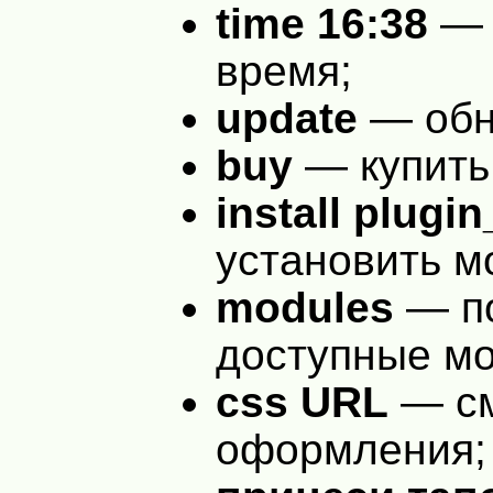
time 16:38
— 
время;
update
— обн
buy
— купит
install plugi
установить м
modules
— по
доступные мо
css
URL
— см
оформления;