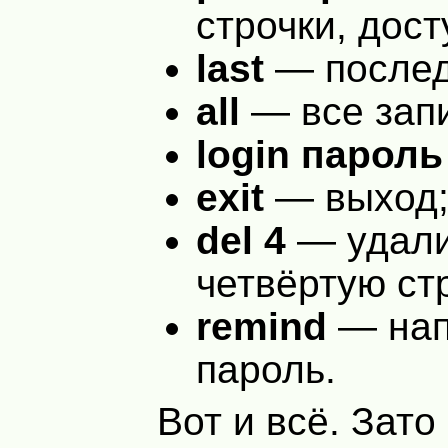
строчки, дост
last
— послед
all
— все зап
login пароль
exit
— выход
del 4
— удали
четвёртую стр
remind
— нап
пароль.
Вот и всё. Зато