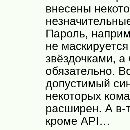
внесены некот
незначительны
Пароль, наприм
не маскируется
звёздочками, а 
обязательно. В
допустимый си
некоторых кома
расширен. А в-
кроме
API
…