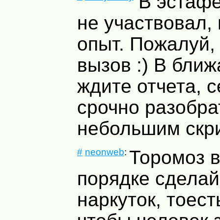
В эстафе
не участвовал,
опыт. Пожалуй
вызов :) В бли
ждите отчета, 
срочно разобра
небольшим скр
#
neonweb
:
Торомоз 
порядке сделай
наркуток, тоест