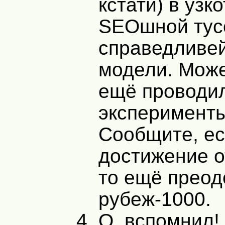
кстати) в узк
SEOшной тусо
справедливе
модели. Может
ещё проводил
эксперимент
Сообщите, е
достижение от
то ещё преод
рубеж-1000.
О, вспомнил!