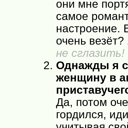
они мне порт
самое роман
настроение. 
очень везёт?
не сглазить!
Однажды я 
женщину в а
приставучег
Да, потом оч
гордился, ид
учитывая сво