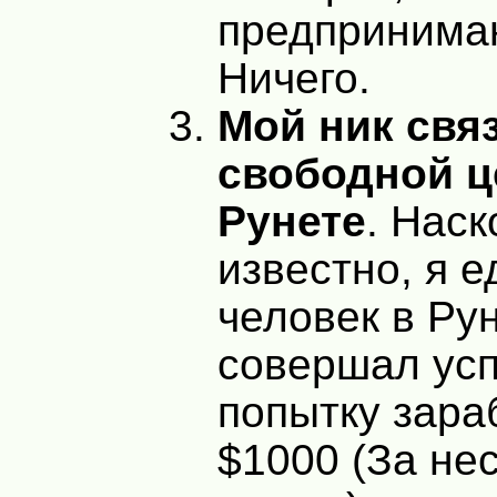
предпринимаю
Ничего.
Мой ник свя
свободной ц
Рунете
. Наск
известно, я 
человек в Ру
совершал ус
попытку зара
$1000 (За не