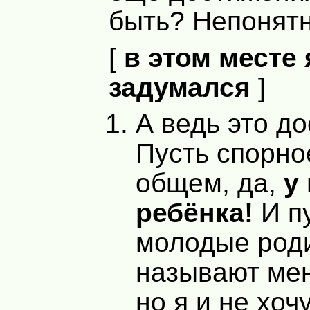
быть? Непонят
[
в этом месте 
задумался
]
А ведь это д
Пусть спорно
общем, да,
у
ребёнка!
И пу
молодые род
называют мен
но я и не хоч