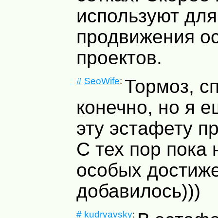
используют для
продвижения о
проектов.
#
SeoWife
:
Тормоз, с
конечно, но я 
эту эстафету пр
С тех пор пока 
особых достиж
добавилось)))
#
kudryavsky
: