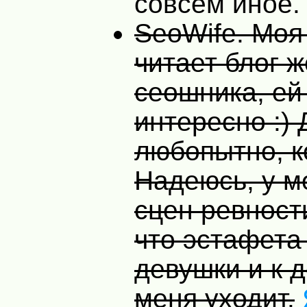
совсем иное.
SeoWife. Моя
читает блог 
сеошника, ей
интересно :) 
любопытно, к
Надеюсь, у м
сцен ревности
что эстафета
девушки и к 
меня уходит.