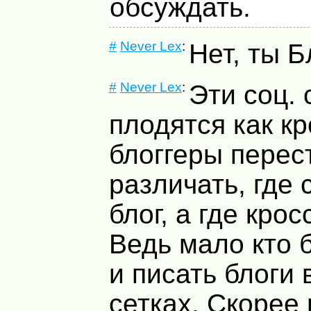
обсуждать.
#
Never Lex
:
Нет, ты Б
#
Never Lex
:
Эти соц. 
плодятся как кр
блоггеры перес
различать, где
блог, а где крос
Ведь мало кто 
и писать блоги
сетках. Скорее 