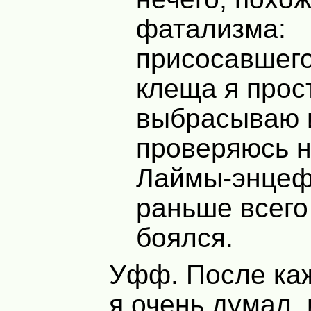
фатализма:
присосавшего
клеща я прос
выбрасываю 
проверяюсь н
Лаймы-энцеф
раньше всего
боялся.
Уфф. После каж
я очень думал, 