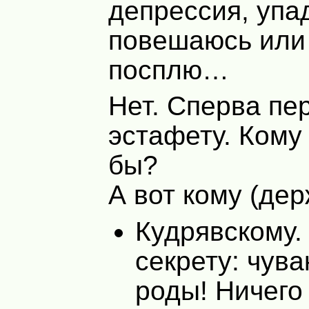
депрессия, упа
повешаюсь или
посплю…
Нет. Сперва пе
эстафету. Кому
бы?
А вот кому (дер
Кудрявскому.
секрету: чув
роды! Ничего