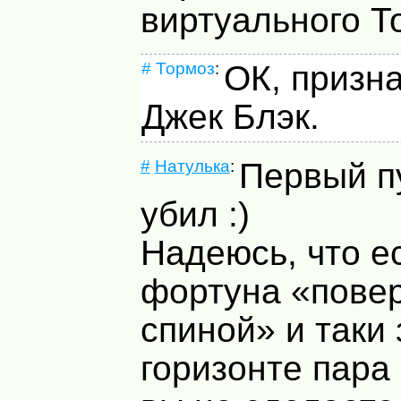
виртуального Т
#
Тормоз
:
ОК, призн
Джек Блэк.
#
Натулька
:
Первый п
убил :)
Надеюсь, что е
фортуна «повер
спиной» и таки
горизонте пара 