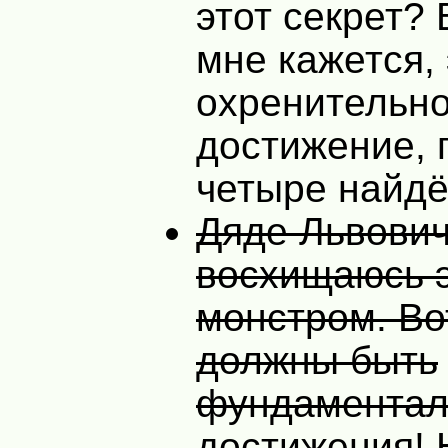
этот секрет?
мне кажется,
охренительн
достижение, 
четыре найдё
Дяде Львович
восхищаюсь 
монстром. Вот
должны быть
фундамента
достижения! 