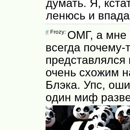
думать. Я, кста
ленюсь и впада
#
Frozy:
ОМГ, а мне
всегда почему-
представлялся 
очень схожим н
Блэка. Упс, ош
один миф разве