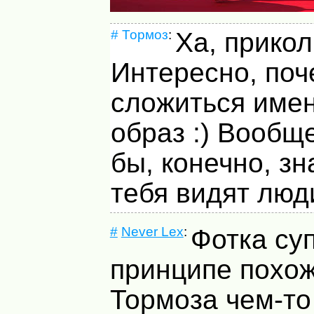
#
Тормоз
:
Ха, прикол
Интересно, поч
сложиться имен
образ :) Вообщ
бы, конечно, зн
тебя видят люд
#
Never Lex
:
Фотка суп
принципе похож
Тормоза чем-то 