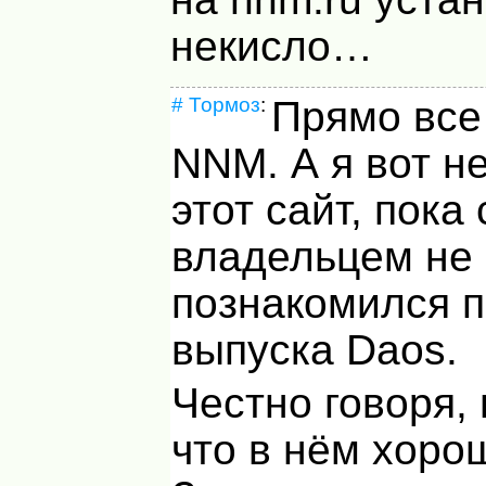
некисло…
#
Тормоз
:
Прямо все
NNM
. А я вот н
этот сайт, пока 
владельцем не
познакомился 
выпуска Daos.
Честно говоря,
что в нём хорош