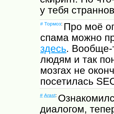
у тебя страннов
#
Тормоз
:
Про моё о
спама можно п
здесь
. Вообще-
людям и так по
мозгах не окон
посетилась
SE
#
Arast
:
Ознакомилс
диалогом, тепе