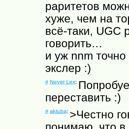
раритетов можн
хуже, чем на то
всё-таки,
UGC
р
говорить…
и уж nnm точно 
экслер :)
#
Never Lex
:
Попробуе
переставить :)
#
aktuba
:
>Честно го
понимаю, что в