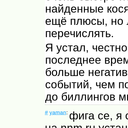
найденные кося
ещё плюсы, но 
перечислять.
Я устал, честно
последнее врем
больше негати
событий, чем п
до биллингов м
#
yaman
:
фига се, я
на nnm.ru уста