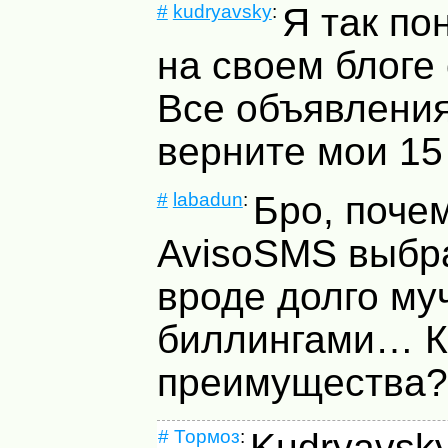
#
kudryavsky
:
Я так по
на своем блоге
Все объявления
верните мои 15 
#
labadun
:
Бро, поче
AvisoSMS выбр
вроде долго му
биллингами… К
преимущества?
#
Тормоз
:
Kudryavsky