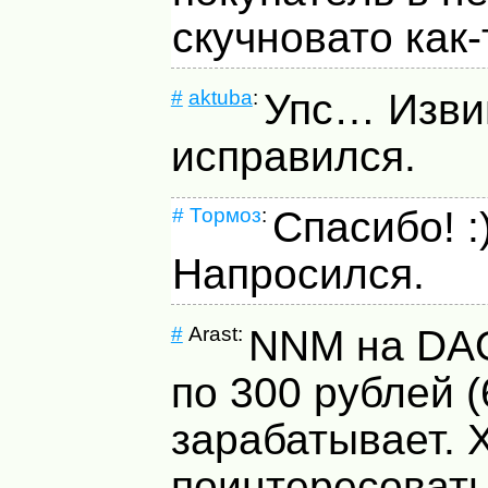
скучновато как-
#
aktuba
:
Упс… Изви
исправился.
#
Тормоз
:
Спасибо! :
Напросился.
#
Arast:
NNM
на DAO
по 300 рублей (
зарабатывает. 
поинтересовать