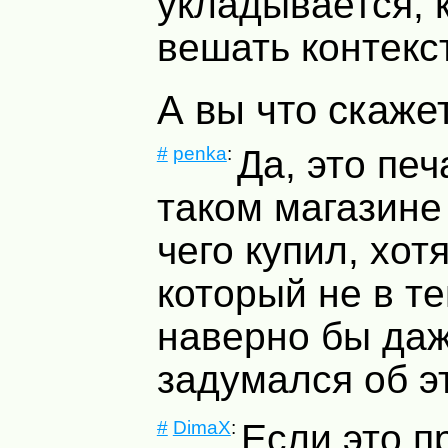
укладывается, 
вешать контекст
А вы что скаже
#
penka
:
Да, это пе
таком магазине
чего купил, хот
который не в т
наверно бы даж
задумался об э
#
DimaX
:
Если это п