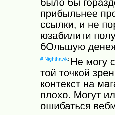
было бы горазд
прибыльнее пр
ссылки, и не по
юзабилити полу
бОльшую денеж
#
Nighthawk
:
Не могу с
той точкой зрен
контекст на маг
плохо. Могут ил
ошибаться вебм