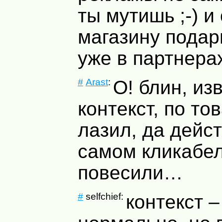
ты мутишь ;-) и
магазину подар
уже в партнерах
#
Arast
:
О! блин, изв
контекст, по то
лазил, да дейс
самом кликабе
повесили…
#
selfchief:
контекст –