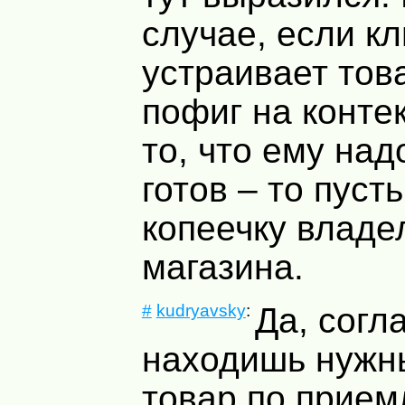
случае, если к
устраивает това
пофиг на контек
то, что ему над
готов – то пуст
копеечку владе
магазина.
#
kudryavsky
:
Да, согл
находишь нужн
товар по прием