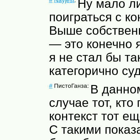
#
Nayjest
:
Ну мало л
поиграться с ко
Выше собствен
— это конечно 
я не стал бы та
категорично су
#
ПистоГанза:
В данно
случае тот, кто
контекст тот ещ
С такими показ