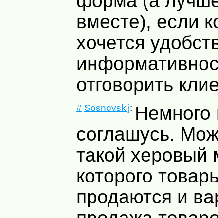
форма (а лучше
вместе), если 
хочется удобст
информативнос
отговорить клие
#
Sosnovskij
:
Немного 
соглашусь. Мож
такой херовый 
которого товар
продаются и ва
продажа товаро