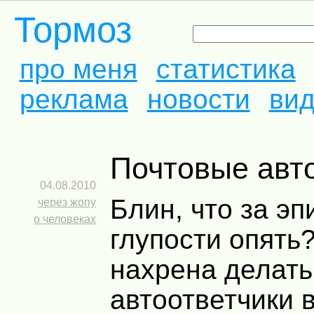
Тормоз
про меня
статистика
реклама
новости
ви
Почтовые авт
04.08.2010
Блин, что за э
через жопу
о человеках
глупости опять
нахрена делать
автоответчики 