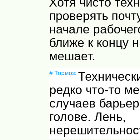
Хотя чисто тех
проверять почту
начале рабочего
ближе к концу н
мешает.
#
Тормоз
:
Техническ
редко что-то м
случаев барье
голове. Лень,
нерешительност