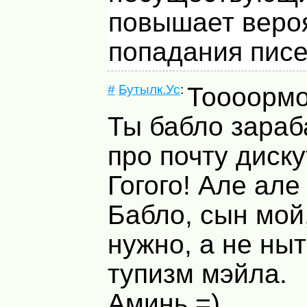
повышает веро
попадания писе
#
Бутылк.Ус
:
Тоооорм
Ты бабло зараб
про почту диску
Гогого! Але але
Бабло, сын мой
нужно, а не ны
тупизм мэйла.
Аминь =)