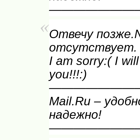
———————
Отвечу позже.
отсутствует.
I am sorry:( I wil
you!!!:)
———————
Mail.Ru – удобн
надежно!
———————