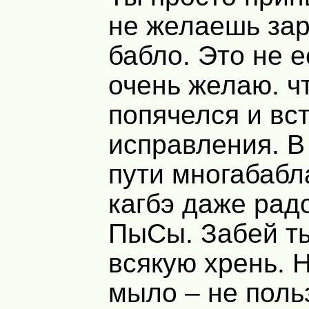
не желаешь за
бабло. Это не ес
очень желаю. ч
попячелся и вст
исправления. В
пути многабабл
кагбэ даже радо
ПыСы. Забей ты
всякую хрень. 
мыло – не поль