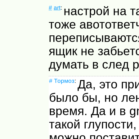
#
art
:
настрой на т
тоже авотответч
переписываются
ящик не забьетс
думать в след 
#
Тормоз
:
Да, это пр
было бы, но ле
время. Да и в g
такой глупости,
можно постави