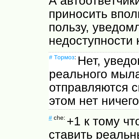
А автоответчик
приносить впо
пользу, уведом
недоступности 
#
Тормоз
:
Нет, увед
реального мыл
отправляются с
этом нет ничего
#
che:
+1 к тому чт
ставить реальн