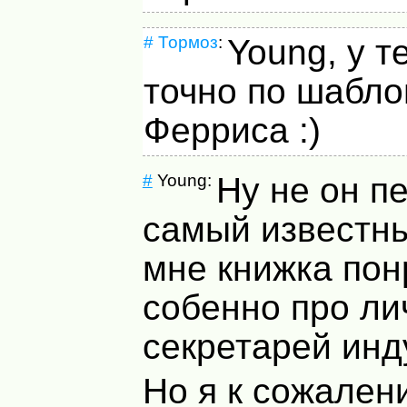
#
Тормоз
:
Young, у т
точно по шабло
Ферриса :)
#
Young:
Ну не он п
самый известны
мне книжка пон
собенно про ли
секретарей инду
Но я к сожален