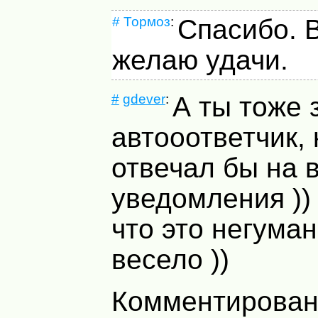
#
Тормоз
:
Спасибо. 
желаю удачи.
#
gdever
:
А ты тоже 
автооответчик,
отвечал бы на 
уведомления )
что это негума
весело ))
Комментирован