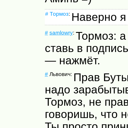
#
Тормоз
:
Наверно я 
#
samlowry
:
Тормоз: а
ставь в подпис
— нажмёт.
#
Львович:
Прав Буты
надо зарабытыв
Тормоз, не пра
говоришь, что 
Ты просто при