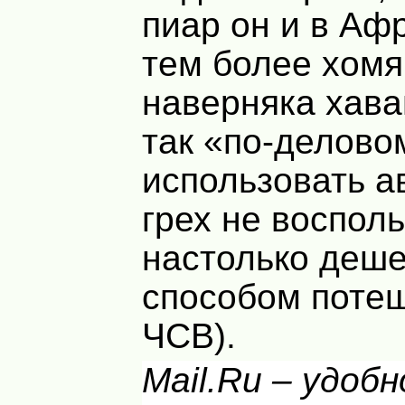
пиар он и в Аф
тем более хомя
наверняка хава
так «по-делово
использовать а
грех не воспол
настолько деш
способом потеш
ЧСВ).
Mail.Ru – удобн