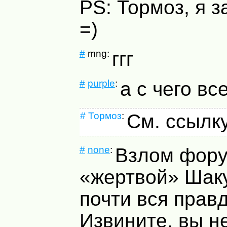
PS: Тормоз, я з
=)
#
mng:
ггг
#
purple
:
а с чего вс
#
Тормоз
:
См. ссылк
#
none
:
Взлом фор
«жертвой» Шак
почти вся прав
Извините, вы н