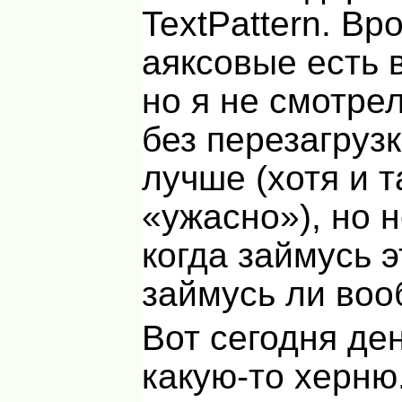
TextPattern. Вр
аяксовые есть 
но я не смотрел
без перезагруз
лучше (хотя и т
«ужасно»), но н
когда займусь э
займусь ли воо
Вот сегодня де
какую-то херню