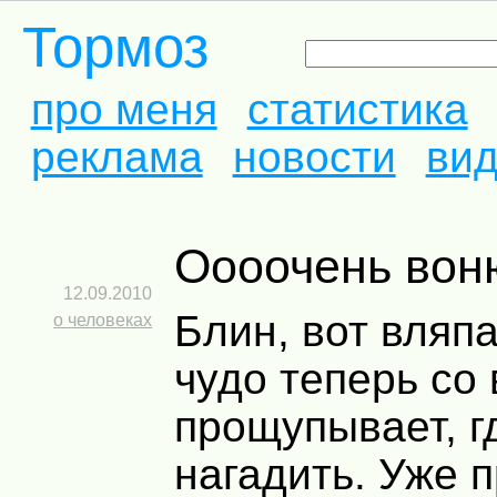
Тормоз
про меня
статистика
реклама
новости
ви
Оооочень вон
12.09.2010
Блин, вот вляп
о человеках
чудо теперь со 
прощупывает, г
нагадить. Уже 