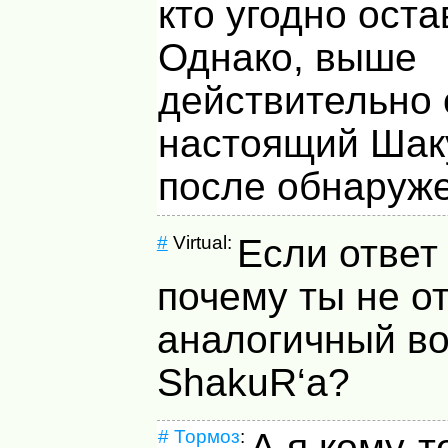
кто угодно оста
Однако, выше
действительно 
настоящий Шаку
после обнаруж
#
Virtual:
Если ответ 
почему ты не о
аналогичный в
ShakuR‘а?
#
Тормоз
:
А я кому-т