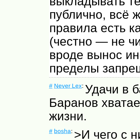
выкладывать т
публично, всё 
правила есть к
(честно — не чи
вроде вынос и
пределы запре
#
Never Lex
:
Удачи в б
Баранов хватае
жизни.
#
bosha
:
>И чего с 