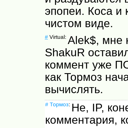
эпопеи. Коса и 
чистом виде.
#
Virtual:
Alek$, мне 
ShakuR остави
коммент уже П
как Тормоз нача
вычислять.
#
Тормоз
:
Не, IP, кон
комментария, 