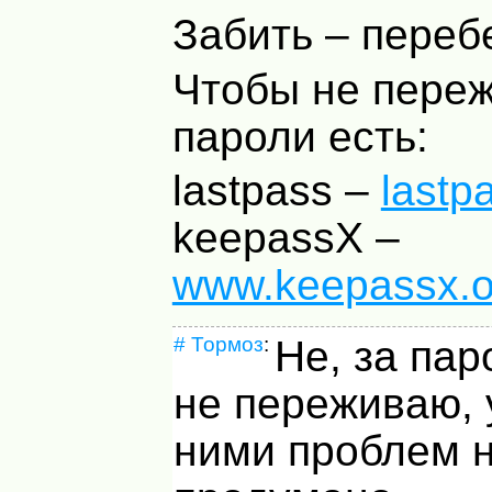
Забить – переб
Чтобы не переж
пароли есть:
lastpass –
lastp
keepassX –
www.keepassx.o
#
Тормоз
:
Не, за пар
не переживаю, 
ними проблем н