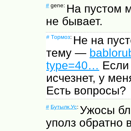
#
gene:
На пустом м
не бывает.
#
Тормоз
:
Не на пус
тему —
babloru
type=40…
Если
исчезнет, у мен
Есть вопросы?
#
Бутылк.Ус
:
Ужосы бл
уполз обратно в