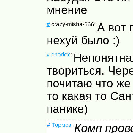
мнение
#
crazy-misha-666:
А вот 
нехуй было :)
#
chodex
:
Непонятна
твориться. Чер
почитаю что же
то какая то Са
панике)
#
Тормоз
:
Комп пров