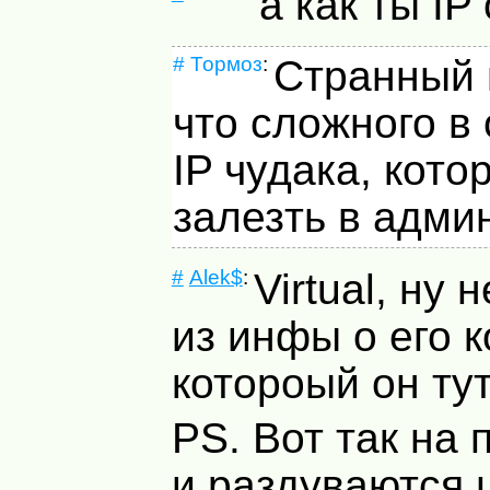
а как ты I
#
Тормоз
:
Странный 
что сложного в
IP чудака, кот
залезть в адми
#
Alek$
:
Virtual, ну 
из инфы о его 
котороый он тут
PS. Вот так на 
и раздуваются 