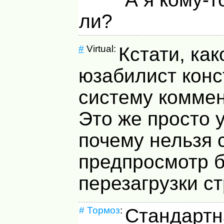
ли?
#
Virtual:
Кстати, как
юзабилист кон
систему комме
Это же просто 
почему нельзя 
предпросмотр б
перезагрузки с
#
Тормоз
:
Стандарт