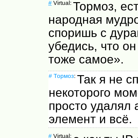
#
Virtual:
Тормоз, ес
народная мудро
споришь с дура
убедись, что он
тоже самое».
#
Тормоз
:
Так я не с
некоторого мом
просто удалял
элемент и всё.
#
Virtual: