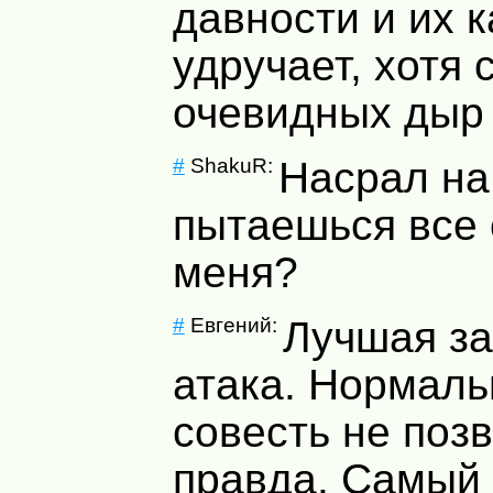
давности и их 
удручает, хотя
очевидных дыр 
#
ShakuR:
Насрал на
пытаешься все 
меня?
#
Евгений:
Лучшая за
атака. Нормал
совесть не поз
правда. Самый