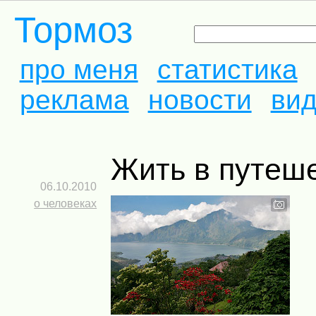
Тормоз
про меня
статистика
реклама
новости
ви
Жить в путеш
06.10.2010
о человеках