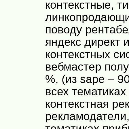
контекстные, т
линкопродающи
поводу рентабе
яндекс директ и
контекстных си
вебмастер полу
%, (из sape – 9
всех тематиках
контекстная ре
рекламодатели,
тематиках приб