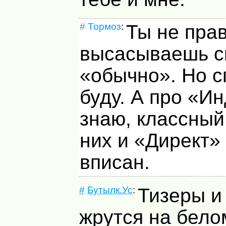
#
Тормоз
:
Ты не прав
высасываешь с
«обычно». Но с
буду. А про «И
знаю, классный
них и «Директ»
вписан.
#
Бутылк.Ус
:
Тизеры и
жрутся на бело