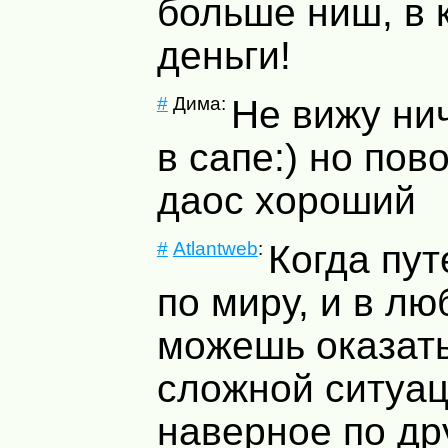
больше ниш, в 
деньги!
#
Дима:
Не вижу ни
в сапе:) но пов
даос хороший
#
Atlantweb
:
Когда пу
по миру, и в л
можешь оказать
сложной ситуац
наверное по др