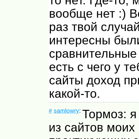
то нет. Где-то, 
вообще нет :) 
раз твой случа
интересны был
сравнительные 
есть с чего у т
сайты доход пр
какой-то.
#
samlowry
:
Тормоз: 
из сайтов моих