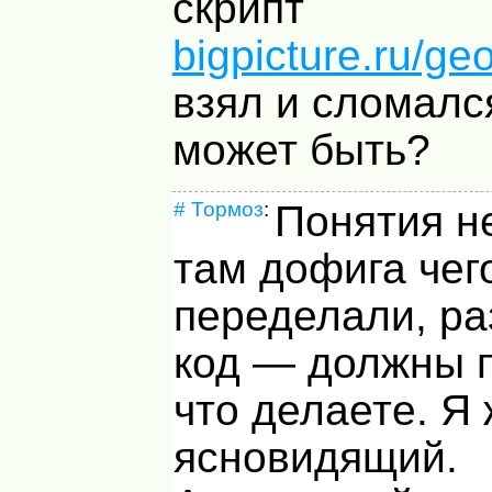
скрипт
bigpicture.ru/
взял и сломался
может быть?
#
Тормоз
:
Понятия н
там дофига чег
переделали, ра
код — должны 
что делаете. Я 
ясновидящий.