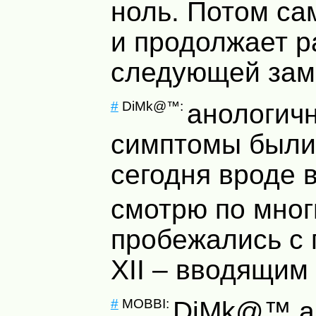
ноль. Потом са
и продолжает р
следующей зам
#
DiMk@™:
анологич
симптомы были
сегодня вроде 
смотрю по мно
пробежались с 
ХII – вводящим 
#
MOBBI:
DiMk@™ а 