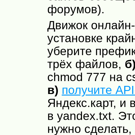
форумов).
Движок онлайн-
установке край
уберите префик
трёх файлов,
б
chmod 777 на cs
в)
получите
API
Яндекс.карт, и 
в yandex.txt. Эт
нужно сделать, 