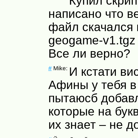
Купил скрип
написано что ве
файл скачался 
geogame-v1.tgz
Все ли верно?
#
Mike:
И кстати ви
Афины у тебя в
пытаюсб добавл
которые на бук
их знает – не д