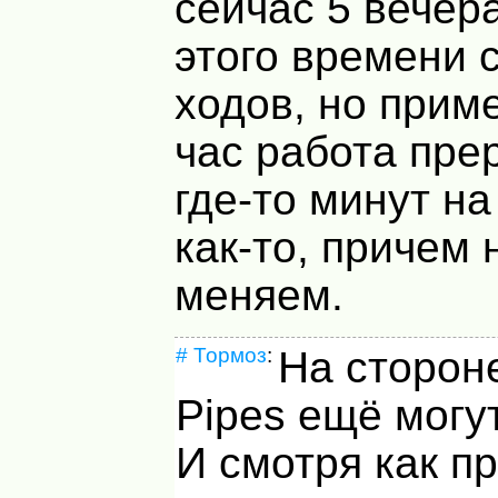
сейчас 5 вечера
этого времени 
ходов, но прим
час работа пре
где-то минут на
как-то, причем 
меняем.
#
Тормоз
:
На сторон
Pipes ещё могу
И смотря как п