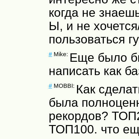
когда не знаеш
Ы, и не хочетс
пользоваться гу
#
Mike:
Еще было б
написать как ба
#
MOBBI:
Как сделат
была полноцен
рекордов? ТОП
ТОП100. что е