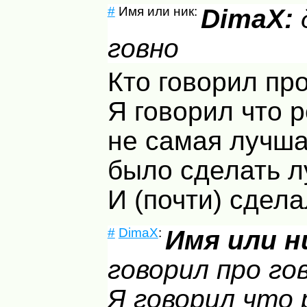
#
Имя или ник:
DimaX:
говно
Кто говорил пр
Я говорил что 
не самая лучша
было сделать л
И (почти) сдел
#
DimaX
:
Имя или н
говорил про го
Я говорил что 