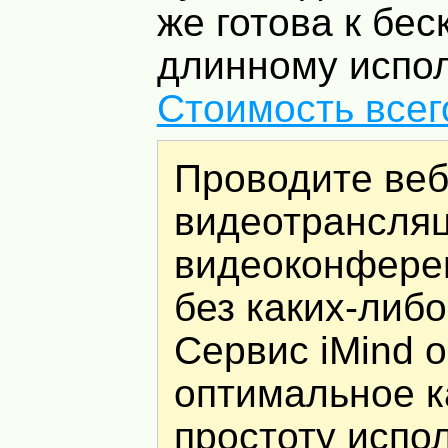
же готова к бес
длинному испо
Стоимость всег
Проводите ве
видеотрансляц
видеоконферен
без каких-либ
Сервис iMind 
оптимальное к
простоту испо