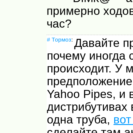
примерно ходов
час?
#
Тормоз
:
Давайте п
почему иногда 
происходит. У 
предположение,
Yahoo Pipes, и 
дистрибутивах
одна труба,
вот
сделайте там а