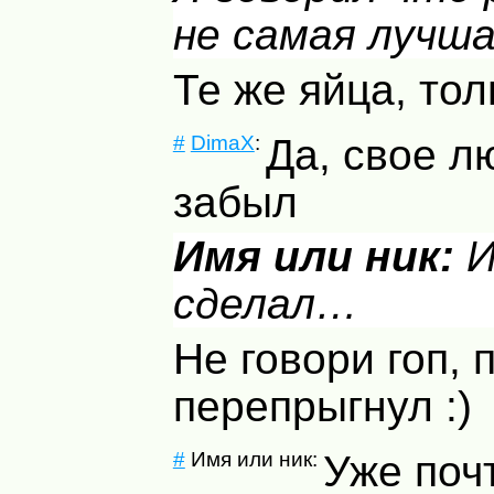
не самая лучш
Те же яйца, тол
#
DimaX
:
Да, свое 
забыл
Имя или ник:
И
сделал…
Не говори гоп, 
перепрыгнул :)
#
Имя или ник:
Уже поч