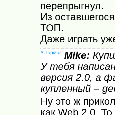
перепрыгнул.
Из оставшегося
ТОП.
Даже играть уж
#
Тормоз
:
Mike:
Купи
У тебя написа
версия 2.0, а ф
купленный – ge
Ну это ж прикол
как Web 2.0. То