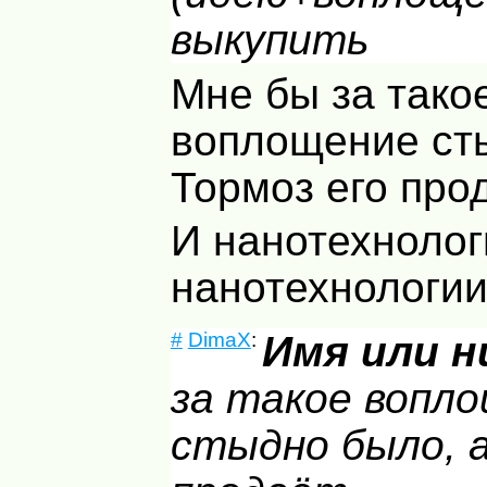
выкупить
Мне бы за тако
воплощение ст
Тормоз его пр
И нанотехнолог
нанотехнологи
#
DimaX
:
Имя или н
за такое вопл
стыдно было, а