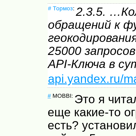
#
Тормоз
:
2.3.5. …К
обращений к ф
геокодировани
25000 запросов
API
-Ключа в су
api.yandex.ru/
#
MOBBI:
Это я чита
еще какие-то о
есть? установил