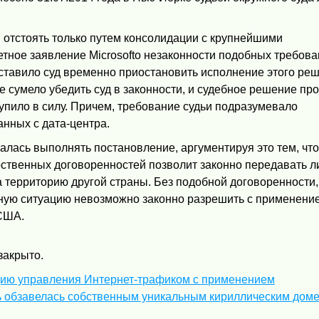
и отстоять только путем консолидации с крупнейшими
етное заявление Microsoftо незаконности подобных требова
ставило суд временно приостановить исполнение этого ре
е сумело убедить суд в законности, и судебное решение пр
пило в силу. Причем, требование судьи подразумевало
нных с дата-центра.
залась выполнять постановление, аргументируя это тем, чт
ственных договоренностей позволит законно передавать 
территорию другой страны. Без подобной договоренности,
нную ситуацию невозможно законно разрешить с применени
 США.
закрыто.
ию управления Интернет-трафиком с применением
 обзавелась собственным уникальным кириллическим дом