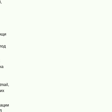
,
о
ощи
под
t
на
mail,
оих
мации
Л.