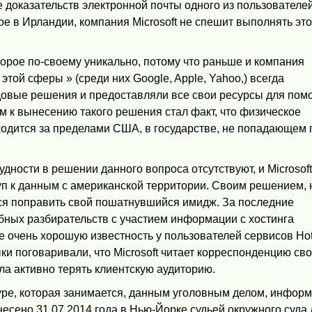
 доказательств электронной почты одного из пользователей
ре в Ирландии, компания Microsoft не спешит выполнять эт
торое по-своему уникально, потому что раньше и компания
 этой сферы » (среди них Google, Apple, Yahoo,) всегда
довые решения и предоставляли все свои ресурсы для пом
 к вынесению такого решения стал факт, что физическое
одится за пределами США, в государстве, не попадающем 
удности в решении данного вопроса отсутствуют, и Microsof
уп к данным с американской территории. Своим решением, 
ся поправить свой пошатнувшийся имидж. За последние
ебных разбирательств с участием информации с хостинга
не очень хорошую известность у пользователей сервисов Hot
ыки поговаривали, что Microsoft читает корреспонденцию св
ла активно терять клиентскую аудиторию.
уре, которая занимается, данным уголовным делом, инфор
есено 31.07.2014 года в Нью-Йорке судьей окружного суда 