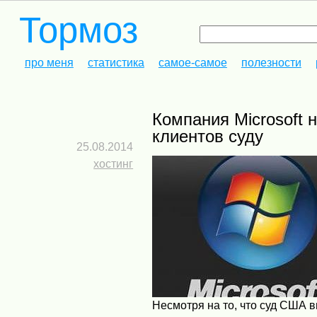
Тормоз
про меня
статистика
самое-самое
полезности
Компания Microsoft не согласилась выдавать переписку своих
клиентов суду
25.08.2014
хостинг
Несмотря на то, что суд США