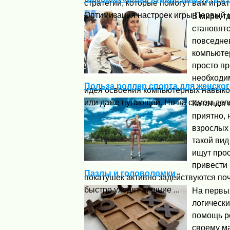
стратегий, которые помогут вам игра
Оптимизация настроек игры Первый ша
В мире, г
становят
повседне
компьюте
просто пр
необходи
Польза роллер спорта для женског
идея освоения компьютерных навыко
или даже пугающей. Но на самом деле,
Кататься 
приятно, 
взрослых 
такой вид
ищут про
привести 
Пазлы и головоломки
покатушек активно задействуются поч
быстро уходят лишние ...
На первы
логически
помощь р
своему м