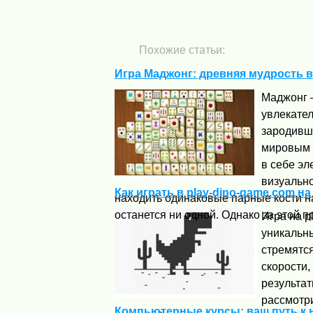
Похожие статьи:
Игра Маджонг: древняя мудрость 
Маджонг 
увлекател
зародивш
мировым 
в себе эл
визуально
Как играть в play-dino-game.com н
находить одинаковые парные кости на
останется ни одной. Однако за этой пр
Игра на p
уникальны
стремятс
скорости,
результат
рассмотри
Компьютерные курсы: ваш путь к