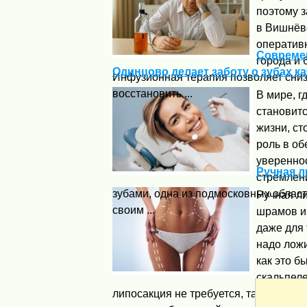
поэтому з
в Вишнёв
оператив
Современ
города и 
Одинцово делает заботу о зубах к
Инфузионная терапия позволяет снизи
восстановить ...
В мире, г
становит
жизни, ст
роль в об
увереннос
Ручная л
стремлени
зубами, одна из подмосковных облас
Ручная ли
своим ...
шрамов и 
даже для 
надо ложи
как это б
скальпеле
липосакция не требуется, так как ли