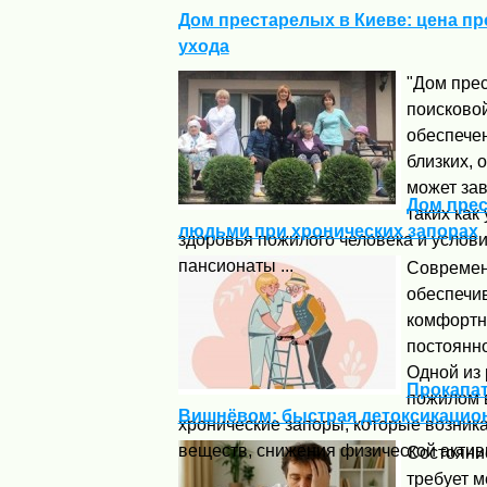
Дом престарелых в Киеве: цена п
ухода
"Дом прес
поисковой
обеспече
близких, 
может зав
Дом прес
таких как
людьми при хронических запорах
здоровья пожилого человека и услов
пансионаты ...
Современ
обеспечи
комфортн
постоянн
Одной из
Прокапат
пожилом 
Вишнёвом: быстрая детоксикацио
хронические запоры, которые возник
веществ, снижения физической активно
Состояни
требует м