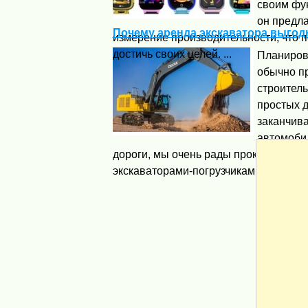
своим фу
он предла
Почему аренда экскаватора выгод
измерение производительности, что 
достичь своих целей. ...
Планиров
обычно п
строитель
простых 
заканчив
автомоби
дороги, мы очень рады прокормить с
экскаваторами-погрузчиками и решаем