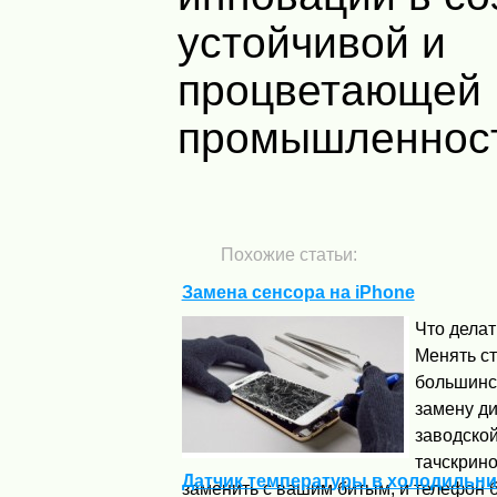
устойчивой и
процветающей
промышленнос
Похожие статьи:
Замена сенсора на iPhone
Что делат
Менять ст
большинс
замену ди
заводской
тачскрино
Датчик температуры в холодильни
заменить с вашим битым, и телефон б