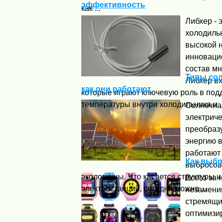
эффективность
как ...
Либхер - 
холодильн
высокой 
инноваци
состав м
Типы сол
Либхер вх
как они работают
которые играют ключевую роль в по
температуры внутри холодильника и ..
Солнечна
электриче
преобраз
энергию в
работают 
Как выбр
выбросов
экологичны. Что касается структуры
Всего за 
электростанций, сегодня можно ...
незамени
стремящих
оптимизи