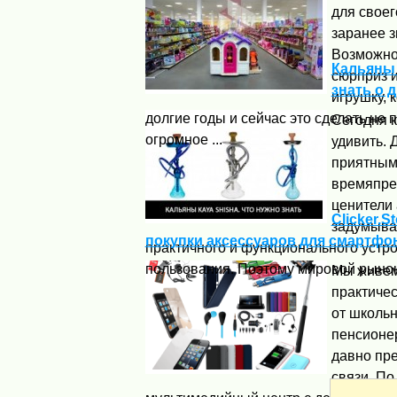
для своег
заранее з
Возможно,
Кальяны 
сюрприз и
знать о 
игрушку, 
долгие годы и сейчас это сделать не 
Сегодня к
огромное ...
удивить. 
приятным
времяпре
ценители 
Clicker.S
задумыва
покупки аксессуаров для смартфо
практичного и функционального устр
пользования. Поэтому мировой рынок 
Мы живем
практичес
от школьн
пенсионер
давно пре
связи. По