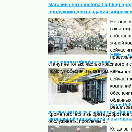
Магазин света Victoria Lighting п
продукцию для создания совреме
Независим
в квартир
собственн
жилой ком
сейчас иг
HWF – лу
правильн
серверного оборудования
станут не только частью красивого и 
помогут обеспечить светом, как ...
Собствен
сейчас тр
компаний
обеспечит
облачных
Купи Реб
реализова
детских игрушек и товаров в Днепр
Кроме того, если выбрать добротное 
актуальной продукцией и выгодн
обслуживать, проблемы с ...
Когда вы 