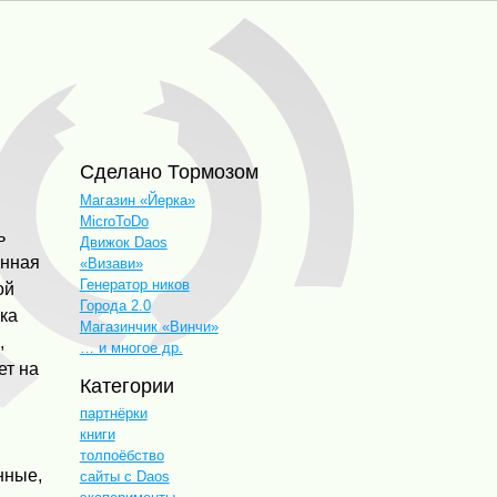
Сделано Тормозом
Магазин «Йерка»
MicroToDo
ь
Движок Daos
анная
«Визави»
Генератор ников
ой
Города 2.0
нка
Магазинчик «Винчи»
,
… и многое др.
ет на
Категории
партнёрки
книги
толпоёбство
нные,
сайты с Daos