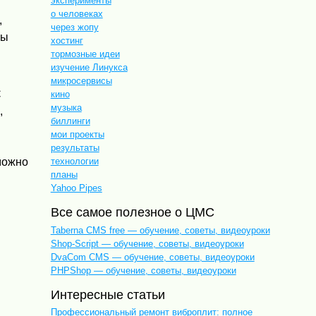
эксперименты
о человеках
,
через жопу
вы
хостинг
тормозные идеи
изучение Линукса
микросервисы
С
кино
музыка
,
биллинги
мои проекты
результаты
технологии
можно
планы
Yahoo Pipes
Все самое полезное о ЦМС
Taberna CMS free — обучение, советы, видеоуроки
и
Shop-Script — обучение, советы, видеоуроки
DvaCom CMS — обучение, советы, видеоуроки
PHPShop — обучение, советы, видеоуроки
Интересные статьи
Профессиональный ремонт виброплит: полное