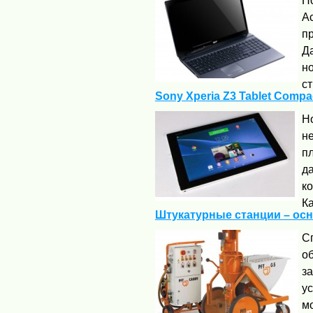
Н
Ac
п
Д
но
ст
Sony Xperia Z3 Tablet Compa
Н
не
п
д
ко
Ка
Штукатурные станции – ос
С
о
з
у
м