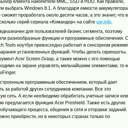
выбор клиента накопители MMC, SSD и HDD. Как правило,
и выбрать Windows 8.1. А благодаря емкости аккумулятора
сможет проработать около десяти часов, а это значит, что 
есколько серий сериала «Командор» на сайте
ugr.info
.
редназначен для пользователей бизнес сегмента, поэтому
вили разнообразные функции и программные обеспечения. 
h Tools ноутбук превосходно работает в сенсорном режиме
о заранее установленных функций. Чтобы делать скриншоты,
румент Acer Screen Grasp, а также можно с его помощью
бходимо на экране управлять мельчайшими элементами, то 
uFinger.
я встроенным программным обеспечением, который дает
ть за работой других сотрудников компании. Все это
ую сеть. А если необходимо обработать учетные записи ил
ю предлагается функция Acer Proshield. Также есть другие
обучающего процесса, общения в сети и отправке заданий.
жно приобрести, но в некоторых странах только по