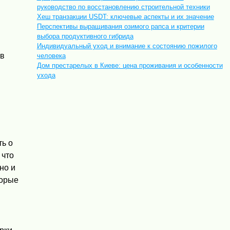
руководство по восстановлению строительной техники
Хеш транзакции USDT: ключевые аспекты и их значение
Перспективы выращивания озимого рапса и критерии
выбора продуктивного гибрида
Индивидуальный уход и внимание к состоянию пожилого
ов
человека
Дом престарелых в Киеве: цена проживания и особенности
ухода
ть о
 что
но и
торые