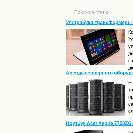
Похожие статьи:
Ультрабуки-трансформеры L
К
Y
у
ди
с
д
Аренда серверного оборуд
Ес
то
п
са
сл
Ноутбук Acer Aspire 7750Z