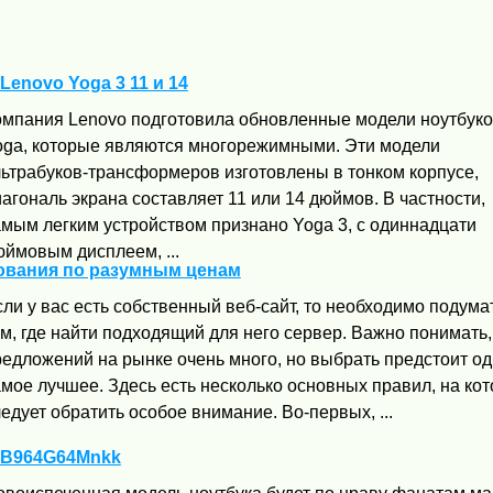
enovo Yoga 3 11 и 14
омпания Lenovo подготовила обновленные модели ноутбук
oga, которые являются многорежимными. Эти модели
льтрабуков-трансформеров изготовлены в тонком корпусе,
агональ экрана составляет 11 или 14 дюймов. В частности,
амым легким устройством признано Yoga 3, с одиннадцати
юймовым дисплеем, ...
ования по разумным ценам
ли у вас есть собственный веб-сайт, то необходимо подума
м, где найти подходящий для него сервер. Важно понимать,
редложений на рынке очень много, но выбрать предстоит од
мое лучшее. Здесь есть несколько основных правил, на ко
едует обратить особое внимание. Во-первых, ...
G-B964G64Mnkk