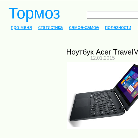
Тормоз
про меня
статистика
самое-самое
полезности
Ноутбук Acer Travel
12.01.2015