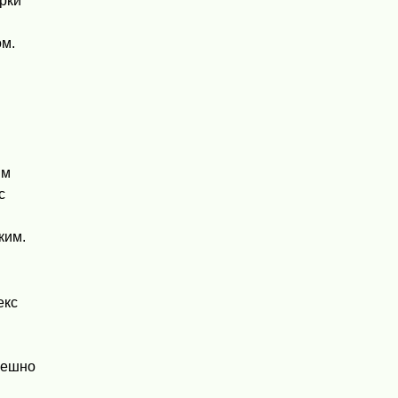
рки
м.
ым
с
ким.
екс
пешно