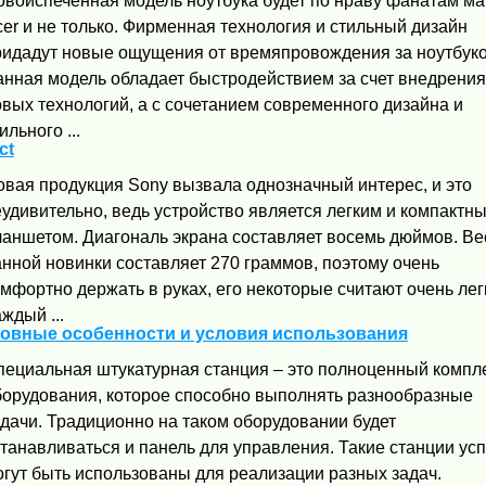
овоиспеченная модель ноутбука будет по нраву фанатам ма
er и не только. Фирменная технология и стильный дизайн
ридадут новые ощущения от времяпровождения за ноутбуко
анная модель обладает быстродействием за счет внедрения
вых технологий, а с сочетанием современного дизайна и
ильного ...
ct
овая продукция Sony вызвала однозначный интерес, и это
удивительно, ведь устройство является легким и компактн
ланшетом. Диагональ экрана составляет восемь дюймов. Ве
анной новинки составляет 270 граммов, поэтому очень
мфортно держать в руках, его некоторые считают очень лег
ждый ...
новные особенности и условия использования
пециальная штукатурная станция – это полноценный компл
борудования, которое способно выполнять разнообразные
адачи. Традиционно на таком оборудовании будет
станавливаться и панель для управления. Такие станции ус
огут быть использованы для реализации разных задач.