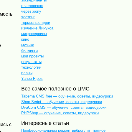
эксперименты
о человеках
через жопу
имость
хостинг
тормозные идеи
изучение Линукса
микросервисы
кино
е
музыка
биллинги
мои проекты
результаты
технологии
планы
Yahoo Pipes
Все самое полезное о ЦМС
Taberna CMS free — обучение, советы, видеоуроки
Shop-Script — обучение, советы, видеоуроки
DvaCom CMS — обучение, советы, видеоуроки
PHPShop — обучение, советы, видеоуроки
Интересные статьи
ись с
Профессиональный ремонт виброплит: полное
о