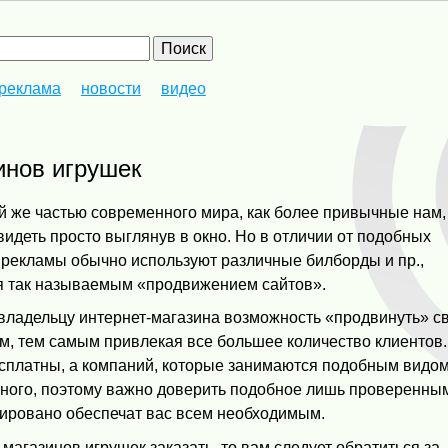
реклама
новости
видео
инов игрушек
й же частью современного мира, как более привычные нам,
видеть просто выглянув в окно. Но в отличии от подобных
 рекламы обычно используют различные билборды и пр.,
я так называемым «продвижением сайтов».
 владельцу интернет-магазина возможность «продвинуть» с
ем, тем самым привлекая все большее количество клиентов.
есплатны, а компаний, которые занимаются подобным видо
много, поэтому важно доверить подобное лишь проверенны
тировано обеспечат вас всем необходимым.
магазинов игрушек заказать, то вам следует обратиться за