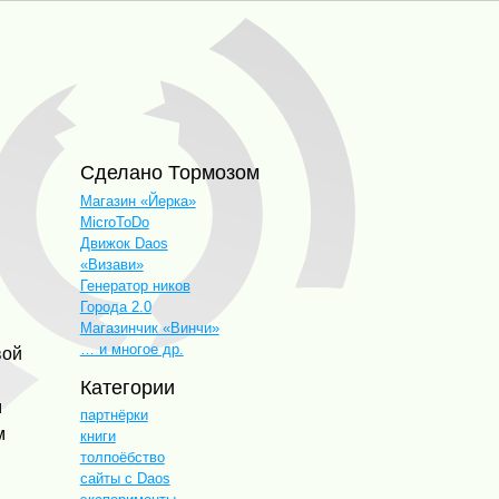
Сделано Тормозом
Магазин «Йерка»
MicroToDo
Движок Daos
«Визави»
Генератор ников
Города 2.0
Магазинчик «Винчи»
… и многое др.
вой
Категории
м
партнёрки
м
книги
толпоёбство
сайты с Daos