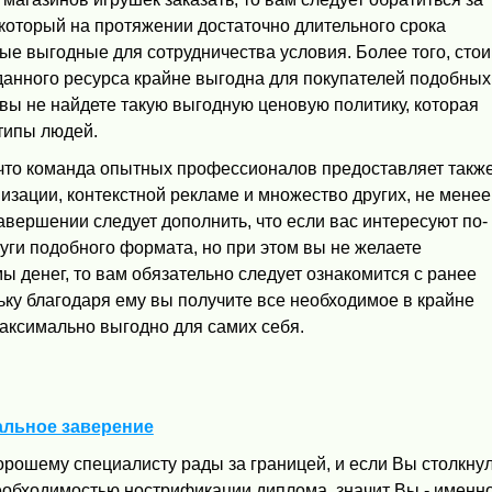
, который на протяжении достаточно длительного срока
ые выгодные для сотрудничества условия. Более того, сто
данного ресурса крайне выгодна для покупателей подобных
е вы не найдете такую выгодную ценовую политику, которая
типы людей.
, что команда опытных профессионалов предоставляет такж
мизации, контекстной рекламе и множество других, не менее
завершении следует дополнить, что если вас интересуют по-
ги подобного формата, но при этом вы не желаете
 денег, то вам обязательно следует ознакомится с ранее
ку благодаря ему вы получите все необходимое в крайне
максимально выгодно для самих себя.
альное заверение
орошему специалисту рады за границей, и если Вы столкнул
еобходимостью нострификации диплома, значит Вы - именн