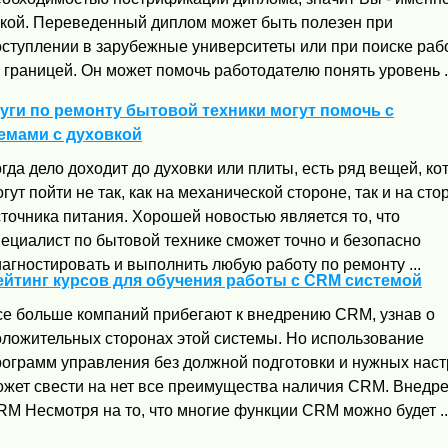
акой. Переведенный диплом может быть полезен при
оступлении в зарубежные университеты или при поиске раб
 границей. Он может помочь работодателю понять уровень ..
ги по ремонту бытовой техники могут помочь с
емами с духовкой
гда дело доходит до духовки или плиты, есть ряд вещей, к
гут пойти не так, как на механической стороне, так и на сто
точника питания. Хорошей новостью является то, что
пециалист по бытовой технике сможет точно и безопасно
агностировать и выполнить любую работу по ремонту ...
ейтинг курсов для обучения работы с CRM системой
се больше компаний прибегают к внедрению CRM, узнав о
оложительных сторонах этой системы. Но использование
рограмм управления без должной подготовки и нужных наст
ожет свести на нет все преимущества наличия CRM. Внедр
M Несмотря на то, что многие функции CRM можно будет ..