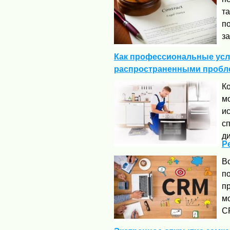
т
п
за
Как профессиональные услу
распространенными пробл
Ко
мо
ис
с
ди
Р
В
п
п
м
CR