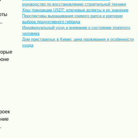
руководство по восстановлению строительной техники
Хеш транзакции USDT: ключевые аспекты и их значение
оты
Перспективы выращивания озимого рапса и критерии
.
выбора продуктивного гибрида
Индивидуальный уход и внимание к состоянию пожилого
человека
Дом престарелых в Киеве: цена проживания и особенности
ухода
оторые
роне
роек
ение
.