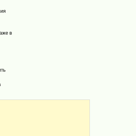
ния
даже в
ить
в