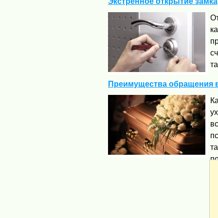
Экстренное открытие замка
От
ка
пр
сч
та
Преимущества обращения 
Ка
ух
в
пс
та
по