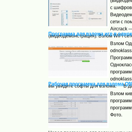
(видеодем
с шифров
Видеодемо
сети с по
Aircrack 
Программа для взлома игр в одно
(видеодемонстрация). Взлом WiFi сет
Взлом Од
odnoklass
Программ
Одноклас
программ
odnoklass
Рабочая программа для взлома QI
вы увидите софты для взлома. В дан
Взлом кив
программ
программ
Фото.