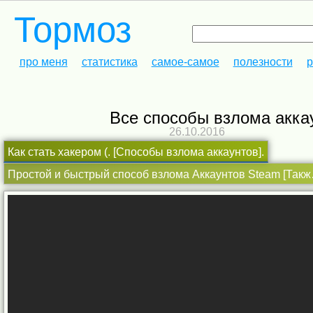
Тормоз
про меня
статистика
самое-самое
полезности
р
Все способы взлома акка
26.10.2016
Как стать хакером (. [Способы взлома аккаунтов].
Простой и быст