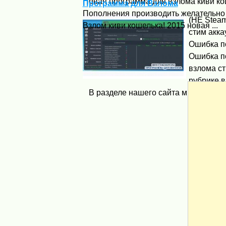
Новая программа для взлома киви ко
Программа для Взлома
Пополнения производить желательно н
(НЕ Stea
Взлом киви кошелька! 2015 новая ...
стим акка
Ошибка п
Ошибка п
взлома ст
рубрике 
В разделе нашего сайта мы постарали