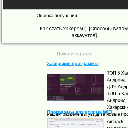
Ошибка получения.
Как стать хакером (. [Способы взлома
аккаунтов].
Похожие статьи:
Хакерские программы
ТОП 5 Ха
Андроид.
ДЛЯ Андр
ТОП 5 Ха
Андроид.
Хакерски
Программы для взлома WIFI
нашем разделе вы увидите новые пр
Aircrack 