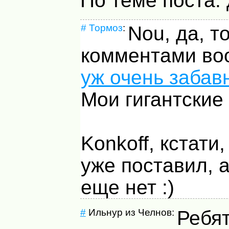
По теме поста: 
#
Тормоз
:
Nou, да, т
комментами во
уж очень забав
Мои гигантские 
Konkoff, кстати
уже поставил, а
еще нет :)
#
Ильнур из Челнов:
Ребят