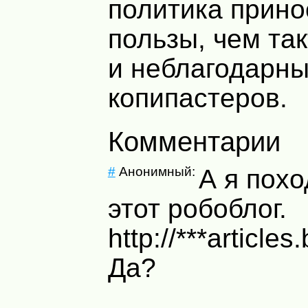
политика прино
пользы, чем та
и неблагодарн
копипастеров.
Комментарии
#
Анонимный:
А я похо
этот робоблог.
http://***article
Да?