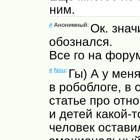
ним.
#
Анонимный:
Ок. знач
обознался.
Все го на фору
#
Nou
:
Гы) А у меня
в робоблоге, в
статье про отн
и детей какой-
человек остави