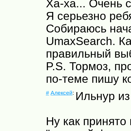
Ха-ха... Очень 
Я серьезно реб
Собираюсь нача
UmaxSearch. Ка
правильный вы
P.S. Тормоз, пр
по-теме пишу к
#
Алексей
:
Ильнур из
Ну как принято 