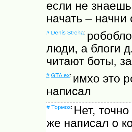
если не знаешь 
начать – начни 
#
Denis Streha
:
робобло
люди, а блоги 
читают боты, за
#
GTAlex
:
имхо это р
написал
#
Тормоз
:
Нет, точно
же написал о к