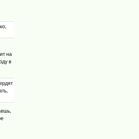
хо,
ит на
оду в
вердят
ать,
аешь,
ое