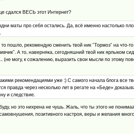
ще сдался ВЕСЬ этот Интернет?
одни маты про себя остались. Да, всё именно настолько пло
.
 то пошло, рекомендую сменить твой ник "Тормоз" на что-то
ивчик". А то, наверняка, сегодняшний твой ник ярлыком сид
.. (не могу, к сожалению, выразить свои мысли по этому пов
такими рекомендациями уже :) С самого начала блога все т
тся правда через несколько лет в регате на «Беде» доказыв
ину и следствие.
уду, но это нихрена не чушь. Жаль, что ты этого не понима
 самовнушения, позитивного настроя, веры и желания мног