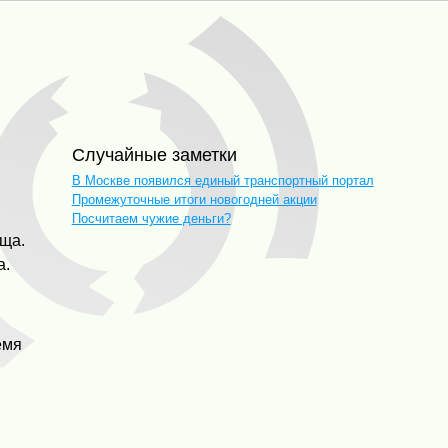
Случайные заметки
В Москве появился единый транспортный портал
Промежуточные итоги новогодней акции
Посчитаем чужие деньги?
ища.
а.
емя
и