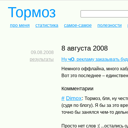
Тормоз
про меня
статистика
самое-самое
полезности
8 августа 2008
09.08.2008
результаты
Ну
чО
, рекламу заказывать бу
Немного оффлайна, много хабр
Вот это последнее – единствен
Комментарии
#
Dimox
:
Тормоз, бля, ну чес
(судя по блогу). Я бы за это в
точно бы занялся чем-то дельн
Просто нет слов :( ...остались о