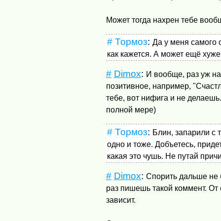
Может тогда нахрен тебе вооб
#
Тормоз
:
Да у меня самого 
как кажется. А может ещё хуже
#
Dimox
:
И вообще, раз уж на
позитивное, например, "Счастл
тебе, вот нифига и не делаешь.
полной мере)
#
Тормоз
:
Блин, запарили с 
одно и тоже. Добъетесь, приде
какая это чушь. Не путай прич
#
Dimox
:
Спорить дальше не б
раз пишешь такой коммент. От
зависит.