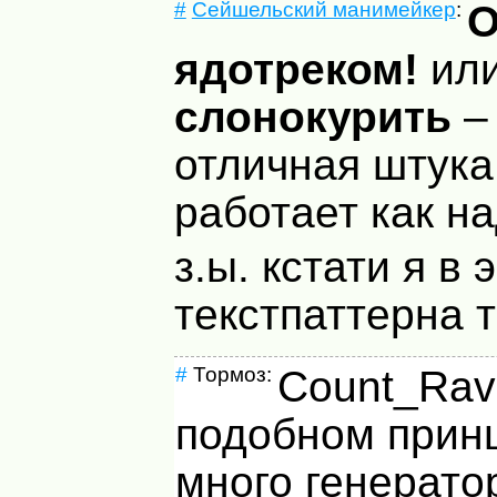
#
Сейшельский манимейкер
:
О
ядотреком!
ил
слонокурить
– 
отличная штука
работает как на
з.ы. кстати я в 
текстпаттерна т
#
Тормоз:
Count_Rave
подобном прин
много генерато