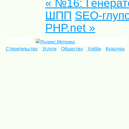
« №16: Генера
ШПП
SEO-глупо
PHP.net »
Строительство
Услуги
Общество
Хобби
Культура