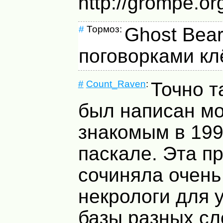
http://grompe.org
#
Тормоз:
Ghost Bear
поговорками кл
#
Count_Raven
:
Точно т
был написан м
знакомым в 199
паскале. Эта п
сочиняла очен
некрологи для 
базы разных сл