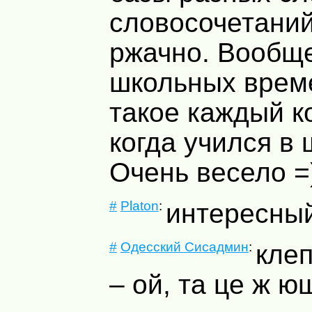
словосочетани
ржачно. Вообще
школьных врем
такое каждый к
когда учился в 
Очень весело =
#
Platon
:
интересны
#
Одесский Сисадмин
:
кле
– ой, та це ж ющ