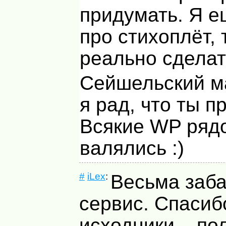
придумать. Я 
про стихоплёт,
реально сделат
Сейшельский м
я рад, что ты п
Всякие WP ряд
валялись :)
#
iLex
:
Весьма заб
сервис. Спасиб
исходники – по