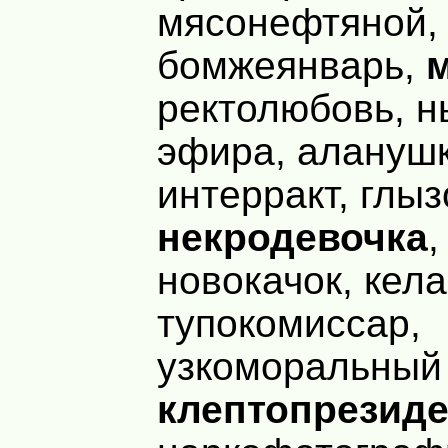
мясонефтяной,
бомжеянварь,
ректолюбовь, н
эфира, аланушк
интерракт, глыз
некродевочка
,
новокачок, кела
тупокомиссар,
узкоморальный
клептопрезиде