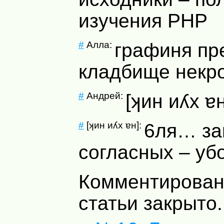
изучения
PHP
#
Алла:
графиня пр
кладбище некр
#
Андрей:
[ʞин иʎх ɐн
#
[ʞин иʎх ɐн]:
6ля… за
согласных – уб
Комментирован
статьи закрыто.