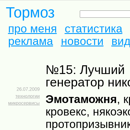
Тормоз
про меня
статистика
реклама
новости
ви
№15: Лучший
генератор ник
26.07.2009
Эмотаможня
, 
технологии
микросервисы
кровекс, някоэ
протопризывник