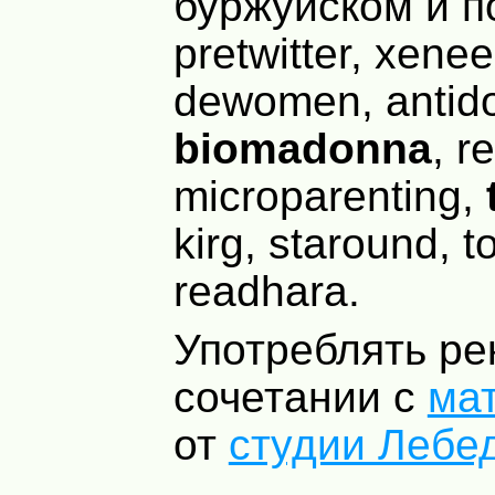
буржуйском и п
pretwitter, xenee
dewomen, antid
biomadonna
, r
microparenting,
kirg, staround, t
readhara.
Употреблять ре
сочетании с
ма
от
студии Лебе