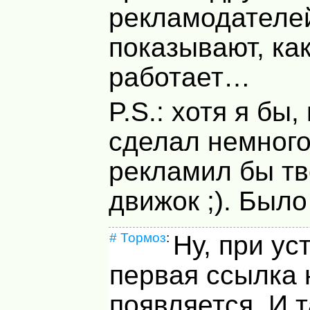
рекламодателей
показывают, как
работает…
P.S.: хотя я бы,
сделал немного
рекламил бы тв
движок ;). Было
#
Тормоз
:
Ну, при ус
первая ссылка 
появляется. И 