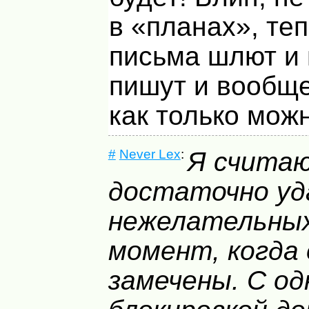
в «планах», те
письма шлют и
пишут и вообщ
как только можн
#
Never Lex
:
Я считаю
достаточно уд
нежелательных
момент, когда 
замечены. С о