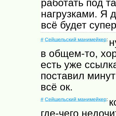
работать под т
нагрузками. Я 
всё будет супер
#
Сейшельский манимейкер
:
н
в общем-то, хо
есть уже ссылка
поставил минут
всё ок.
#
Сейшельский манимейкер
:
к
где-чего недочи