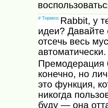
воспользоватьс
#
Тормоз
:
Rabbit, у т
идеи? Давайте 
отсечь весь му
автоматически.
Премодерация 
конечно, но ли
это функция, ко
никогда пользо
буду — она отт