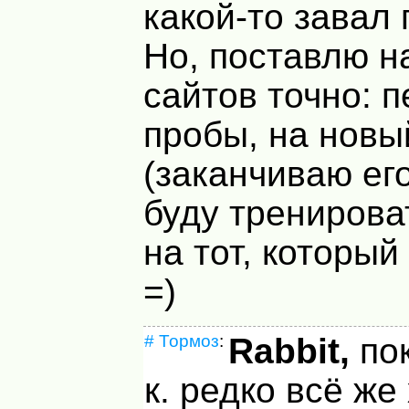
какой-то завал 
Но, поставлю н
сайтов точно: 
пробы, на новы
(заканчиваю его
буду тренирова
на тот, которы
=)
#
Тормоз
:
Rabbit,
пок
к. редко всё же