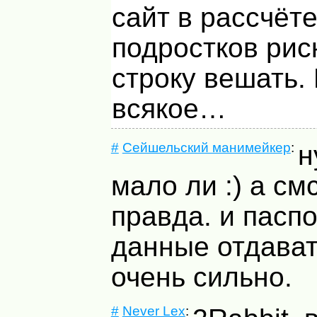
сайт в рассчёте
подростков рис
строку вешать.
всякое…
#
Сейшельский манимейкер
:
н
мало ли :) а см
правда. и пасп
данные отдава
очень сильно.
#
Never Lex
: