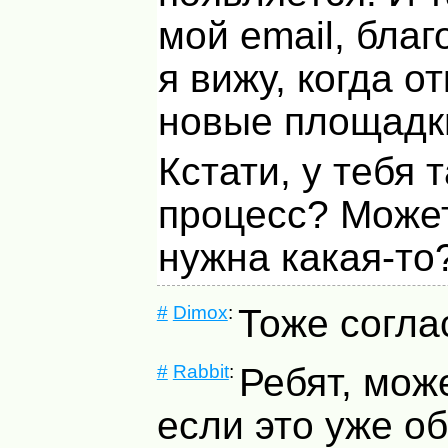
мой email, бла
я вижу, когда о
новые площадк
Кстати, у тебя 
процесс? Може
нужна какая-то
#
Dimox
:
Тоже согла
#
Rabbit
:
Ребят, мож
если это уже о