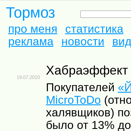
Тормоз
про меня
статистика
реклама
новости
ви
Хабраэффект
19.07.2010
Покупателей
«Й
MicroToDo
(отн
халявщиков) по
было от 13% до