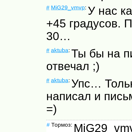
#
MiG29_vmvp
:
У нас к
+45 градусов. 
30…
#
aktuba
:
Ты бы на п
отвечал ;)
#
aktuba
:
Упс… Толь
написал и пись
=)
#
Тормоз:
MiG29_vmv